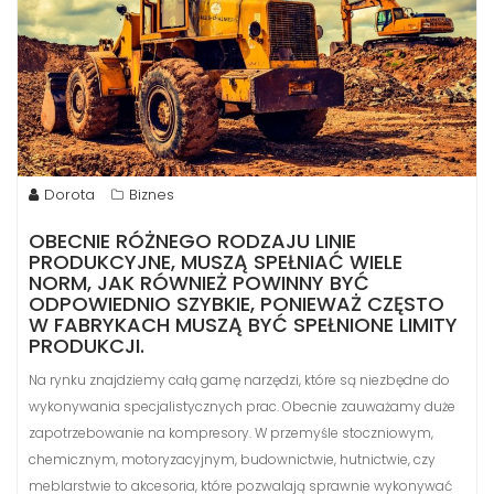
Dorota
Biznes
OBECNIE RÓŻNEGO RODZAJU LINIE
PRODUKCYJNE, MUSZĄ SPEŁNIAĆ WIELE
NORM, JAK RÓWNIEŻ POWINNY BYĆ
ODPOWIEDNIO SZYBKIE, PONIEWAŻ CZĘSTO
W FABRYKACH MUSZĄ BYĆ SPEŁNIONE LIMITY
PRODUKCJI.
Na rynku znajdziemy całą gamę narzędzi, które są niezbędne do
wykonywania specjalistycznych prac. Obecnie zauważamy duże
zapotrzebowanie na kompresory. W przemyśle stoczniowym,
chemicznym, motoryzacyjnym, budownictwie, hutnictwie, czy
meblarstwie to akcesoria, które pozwalają sprawnie wykonywać