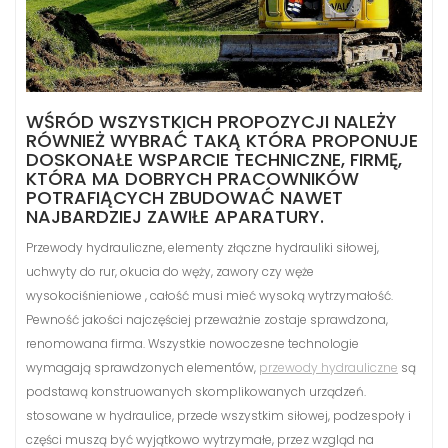
WŚRÓD WSZYSTKICH PROPOZYCJI NALEŻY
RÓWNIEŻ WYBRAĆ TAKĄ KTÓRA PROPONUJE
DOSKONAŁE WSPARCIE TECHNICZNE, FIRMĘ,
KTÓRA MA DOBRYCH PRACOWNIKÓW
POTRAFIĄCYCH ZBUDOWAĆ NAWET
NAJBARDZIEJ ZAWIŁE APARATURY.
Przewody hydrauliczne, elementy złączne hydrauliki siłowej,
uchwyty do rur, okucia do węży, zawory czy węże
wysokociśnieniowe , całość musi mieć wysoką wytrzymałość.
Pewność jakości najczęściej przeważnie zostaje sprawdzona,
renomowana firma. Wszystkie nowoczesne technologie
wymagają sprawdzonych elementów,
przewody hydrauliczne
są
podstawą konstruowanych skomplikowanych urządzeń.
stosowane w hydraulice, przede wszystkim siłowej, podzespoły i
części muszą być wyjątkowo wytrzymałe, przez wzgląd na