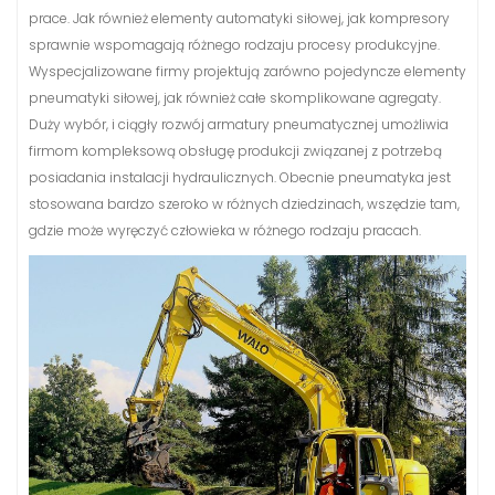
prace. Jak również elementy automatyki siłowej, jak kompresory
sprawnie wspomagają różnego rodzaju procesy produkcyjne.
Wyspecjalizowane firmy projektują zarówno pojedyncze elementy
pneumatyki siłowej, jak również całe skomplikowane agregaty.
Duży wybór, i ciągły rozwój armatury pneumatycznej umożliwia
firmom kompleksową obsługę produkcji związanej z potrzebą
posiadania instalacji hydraulicznych. Obecnie pneumatyka jest
stosowana bardzo szeroko w różnych dziedzinach, wszędzie tam,
gdzie może wyręczyć człowieka w różnego rodzaju pracach.