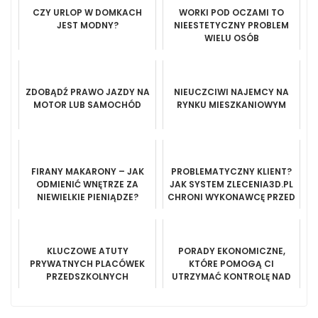
CZY URLOP W DOMKACH
WORKI POD OCZAMI TO
JEST MODNY?
NIEESTETYCZNY PROBLEM
WIELU OSÓB
ZDOBĄDŹ PRAWO JAZDY NA
NIEUCZCIWI NAJEMCY NA
MOTOR LUB SAMOCHÓD
RYNKU MIESZKANIOWYM
FIRANY MAKARONY – JAK
PROBLEMATYCZNY KLIENT?
ODMIENIĆ WNĘTRZE ZA
JAK SYSTEM ZLECENIA3D.PL
NIEWIELKIE PIENIĄDZE?
CHRONI WYKONAWCĘ PRZED
BRAKIEM ZAPŁATY
KLUCZOWE ATUTY
PORADY EKONOMICZNE,
PRYWATNYCH PLACÓWEK
KTÓRE POMOGĄ CI
PRZEDSZKOLNYCH
UTRZYMAĆ KONTROLĘ NAD
SPRAWAMI FINANSOWYMI