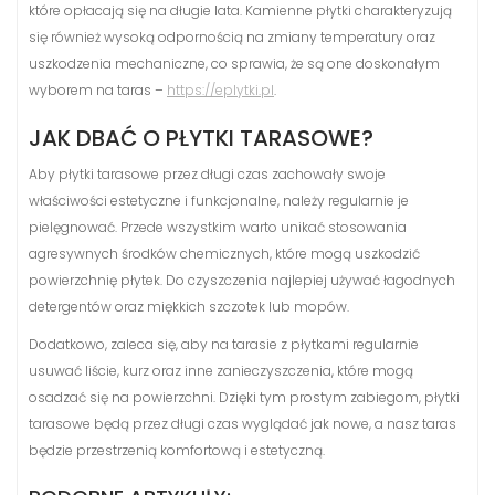
które opłacają się na długie lata. Kamienne płytki charakteryzują
się również wysoką odpornością na zmiany temperatury oraz
uszkodzenia mechaniczne, co sprawia, że są one doskonałym
wyborem na taras –
https://eplytki.pl
.
JAK DBAĆ O PŁYTKI TARASOWE?
Aby płytki tarasowe przez długi czas zachowały swoje
właściwości estetyczne i funkcjonalne, należy regularnie je
pielęgnować. Przede wszystkim warto unikać stosowania
agresywnych środków chemicznych, które mogą uszkodzić
powierzchnię płytek. Do czyszczenia najlepiej używać łagodnych
detergentów oraz miękkich szczotek lub mopów.
Dodatkowo, zaleca się, aby na tarasie z płytkami regularnie
usuwać liście, kurz oraz inne zanieczyszczenia, które mogą
osadzać się na powierzchni. Dzięki tym prostym zabiegom, płytki
tarasowe będą przez długi czas wyglądać jak nowe, a nasz taras
będzie przestrzenią komfortową i estetyczną.