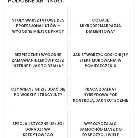
PODOBNE ARTYKUŁY:
STOŁY WARSZTATOWE DLA
CO DAJE
PROFESJONALISTÓW –
MIKRODERMABRAZJA
WYGODNE MIEJSCE PRACY
DIAMENTOWA?
BEZPIECZNE I WYGODNE
JAK STWORZYĆ ODSŁONIĘTY
ZAMAWIANIE LEKÓW PRZEZ
EFEKT MUROWANIA W
INTERNET: JAK TO DZIAŁA?
POMIESZCZENIU
CZY WIECIE GDZIE UDAĆ SIĘ
PRACA ZDALNA I
PO WORKI FILTRACYJNE?
HYBRYDOWA POD
KONTROLĄ. JAK SKUTECZNIE
PROWADZIĆ EWIDENCJĘ
CZASU PRACY POZA
BIUREM?
SPECJALISTYCZNE USŁUGI
WYPOŻYCZAJĄC
DORADZTWA
SAMOCHÓD MASZ DO
KREDYTOWEGO
DYSPOZYCJI WIELE