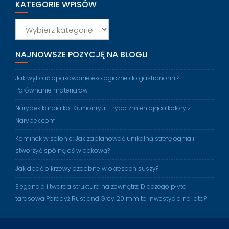
KATEGORIE WPISÓW
Kategorie
wpisów
NAJNOWSZE POZYCJĘ NA BLOGU
Jak wybrać opakowanie ekologiczne do gastronomii?
Porównanie materiałów
Narybek karpia koi Kumonryu – ryba zmieniająca kolory z
Narybek.com
Kominek w salonie: Jak zaplanować unikalną strefę ognia i
stworzyć spójną oś widokową?
Jak dbać o krzewy ozdobne w okresach suszy?
Elegancja i twarda struktura na zewnątrz: Dlaczego płyta
tarasowa Paradyż Rustland Grey 20 mm to inwestycja na lata?