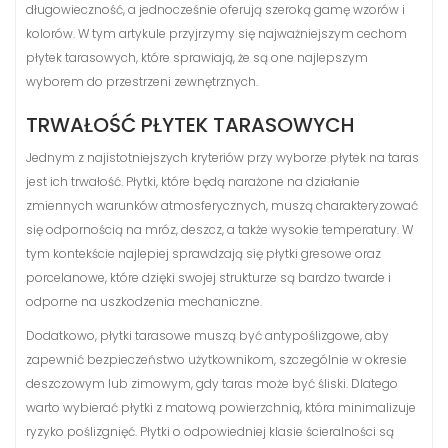
długowieczność, a jednocześnie oferują szeroką gamę wzorów i
kolorów. W tym artykule przyjrzymy się najważniejszym cechom
płytek tarasowych, które sprawiają, że są one najlepszym
wyborem do przestrzeni zewnętrznych.
TRWAŁOŚĆ PŁYTEK TARASOWYCH
Jednym z najistotniejszych kryteriów przy wyborze płytek na taras
jest ich trwałość. Płytki, które będą narażone na działanie
zmiennych warunków atmosferycznych, muszą charakteryzować
się odpornością na mróz, deszcz, a także wysokie temperatury. W
tym kontekście najlepiej sprawdzają się płytki gresowe oraz
porcelanowe, które dzięki swojej strukturze są bardzo twarde i
odporne na uszkodzenia mechaniczne.
Dodatkowo, płytki tarasowe muszą być antypoślizgowe, aby
zapewnić bezpieczeństwo użytkownikom, szczególnie w okresie
deszczowym lub zimowym, gdy taras może być śliski. Dlatego
warto wybierać płytki z matową powierzchnią, która minimalizuje
ryzyko poślizgnięć. Płytki o odpowiedniej klasie ścieralności są