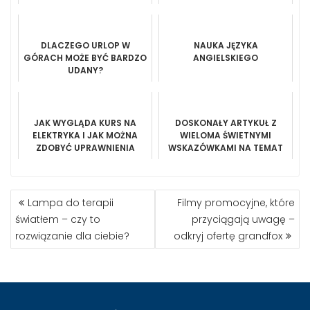
UDOGODNIEŃ
DLACZEGO URLOP W
NAUKA JĘZYKA
GÓRACH MOŻE BYĆ BARDZO
ANGIELSKIEGO
UDANY?
JAK WYGLĄDA KURS NA
DOSKONAŁY ARTYKUŁ Z
ELEKTRYKA I JAK MOŻNA
WIELOMA ŚWIETNYMI
ZDOBYĆ UPRAWNIENIA
WSKAZÓWKAMI NA TEMAT
ELEKTRYCZNE?
PROJEKTOWANIA STRON
INTERNETOWYCH
NAWIGACJA
Lampa do terapii
Filmy promocyjne, które
WPISU
światłem – czy to
przyciągają uwagę –
rozwiązanie dla ciebie?
odkryj ofertę grandfox