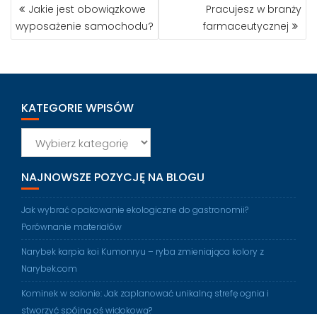
NAWIGACJA
Jakie jest obowiązkowe
Pracujesz w branży
WPISU
wyposażenie samochodu?
farmaceutycznej
KATEGORIE WPISÓW
Kategorie
wpisów
NAJNOWSZE POZYCJĘ NA BLOGU
Jak wybrać opakowanie ekologiczne do gastronomii?
Porównanie materiałów
Narybek karpia koi Kumonryu – ryba zmieniająca kolory z
Narybek.com
Kominek w salonie: Jak zaplanować unikalną strefę ognia i
stworzyć spójną oś widokową?