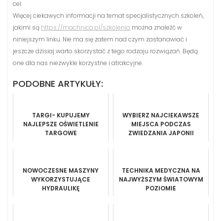
cel.
Więcej ciekawych informacji na temat specjalistycznych szkoleń,
jakimi są
https://machnica.pl/szkolenia
można znaleźć w
niniejszym linku. Nie ma się zatem nad czym zastanawiać i
jeszcze dzisiaj warto skorzystać z tego rodzaju rozwiązań. Będą
one dla nas niezwykle korzystne i atrakcyjne.
PODOBNE ARTYKUŁY:
TARGI- KUPUJEMY
WYBIERZ NAJCIEKAWSZE
NAJLEPSZE OŚWIETLENIE
MIEJSCA PODCZAS
TARGOWE
ZWIEDZANIA JAPONII
NOWOCZESNE MASZYNY
TECHNIKA MEDYCZNA NA
WYKORZYSTUJĄCE
NAJWYŻSZYM ŚWIATOWYM
HYDRAULIKĘ
POZIOMIE