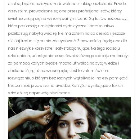
osoba, będzie należycie zadowolona z takiego szkolenia. Przede
wszystkim, prowadzone są one przez profesjonalistów, którzy
świetnie znają się na wykonywanym fachu. Są to również osoby,
które posiadają umiejętności dydaktyczne i bardzo łatwo
przekazują nabytą wiedzę. Nie ma zatem na co czekać i jeszcze
dzisiaj trzeba się na nie zdecydować. Z pewnością, będą one dla
nas niezwykle korzystne i satysfakcjonujące. Na tego rodzaju
szkoleniach, udostępniane są również różnego rodzaju materiały,
za pomocą których będzie można utrwalać nabytą wiedzę i
doskonalić ją, już na własną rękę. Jest to zatem świetne
rozwiązanie, o którym bez żadnych wątpliwości należy pamiętać i
trzeba mieć je zawsze na uwadze. Korzyści wynikające z takich
szkoleń, są naprawdę niezliczone.