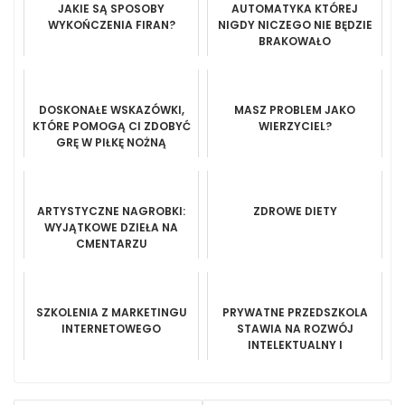
JAKIE SĄ SPOSOBY
AUTOMATYKA KTÓREJ
WYKOŃCZENIA FIRAN?
NIGDY NICZEGO NIE BĘDZIE
BRAKOWAŁO
DOSKONAŁE WSKAZÓWKI,
MASZ PROBLEM JAKO
KTÓRE POMOGĄ CI ZDOBYĆ
WIERZYCIEL?
GRĘ W PIŁKĘ NOŻNĄ
ARTYSTYCZNE NAGROBKI:
ZDROWE DIETY
WYJĄTKOWE DZIEŁA NA
CMENTARZU
SZKOLENIA Z MARKETINGU
PRYWATNE PRZEDSZKOLA
INTERNETOWEGO
STAWIA NA ROZWÓJ
INTELEKTUALNY I
ARTYSTYCZNY DZIECI