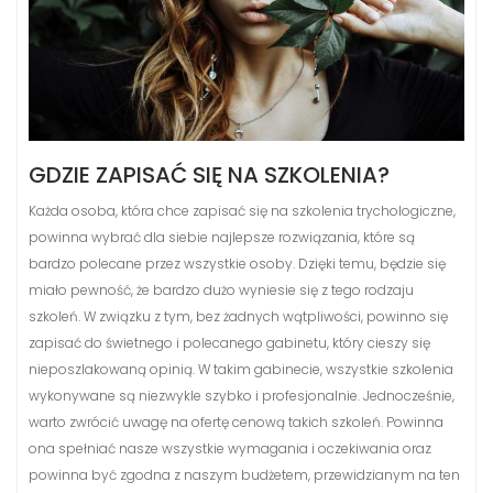
GDZIE ZAPISAĆ SIĘ NA SZKOLENIA?
Każda osoba, która chce zapisać się na szkolenia trychologiczne,
powinna wybrać dla siebie najlepsze rozwiązania, które są
bardzo polecane przez wszystkie osoby. Dzięki temu, będzie się
miało pewność, że bardzo dużo wyniesie się z tego rodzaju
szkoleń. W związku z tym, bez żadnych wątpliwości, powinno się
zapisać do świetnego i polecanego gabinetu, który cieszy się
nieposzlakowaną opinią. W takim gabinecie, wszystkie szkolenia
wykonywane są niezwykle szybko i profesjonalnie. Jednocześnie,
warto zwrócić uwagę na ofertę cenową takich szkoleń. Powinna
ona spełniać nasze wszystkie wymagania i oczekiwania oraz
powinna być zgodna z naszym budżetem, przewidzianym na ten