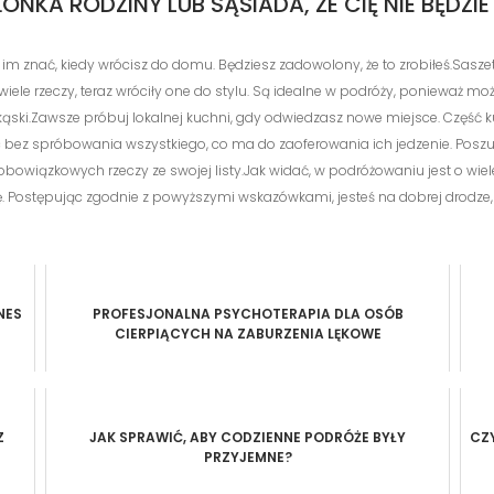
KA RODZINY LUB SĄSIADA, ŻE ​​CIĘ NIE BĘDZIE
aj im znać, kiedy wrócisz do domu. Będziesz zadowolony, że to zrobiłeś.Sasze
iele rzeczy, teraz wróciły one do stylu. Są idealne w podróży, ponieważ mo
ski.Zawsze próbuj lokalnej kuchni, gdy odwiedzasz nowe miejsce. Część kult
c bez spróbowania wszystkiego, co ma do zaoferowania ich jedzenie. Posz
h obowiązkowych rzeczy ze swojej listy.Jak widać, w podróżowaniu jest o wie
ę. Postępując zgodnie z powyższymi wskazówkami, jesteś na dobrej drodze
NES
PROFESJONALNA PSYCHOTERAPIA DLA OSÓB
CIERPIĄCYCH NA ZABURZENIA LĘKOWE
Z
JAK SPRAWIĆ, ABY CODZIENNE PODRÓŻE BYŁY
CZ
PRZYJEMNE?