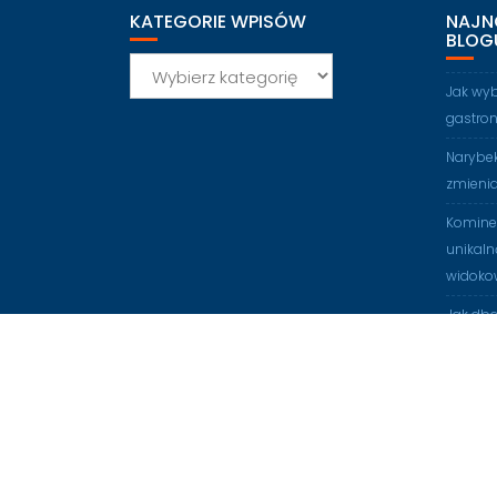
KATEGORIE WPISÓW
NAJN
BLOG
Kategorie
wpisów
Jak wy
gastro
Narybek
zmienia
Kominek
unikaln
widoko
Jak db
suszy?
Eleganc
Dlaczeg
Rustlan
lata?