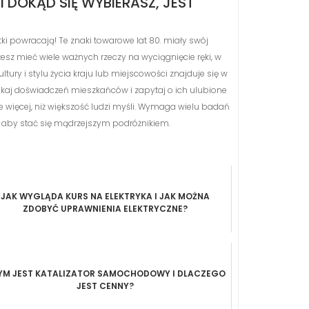
 I DOKĄD SIĘ WYBIERASZ, JEST
tki powracają! Te znaki towarowe lat 80. miały swój
żesz mieć wiele ważnych rzeczy na wyciągnięcie ręki, w
ury i stylu życia kraju lub miejscowości znajduje się w
ukaj doświadczeń mieszkańców i zapytaj o ich ulubione
le więcej, niż większość ludzi myśli. Wymaga wielu badań
, aby stać się mądrzejszym podróżnikiem.
JAK WYGLĄDA KURS NA ELEKTRYKA I JAK MOŻNA
ZDOBYĆ UPRAWNIENIA ELEKTRYCZNE?
YM JEST KATALIZATOR SAMOCHODOWY I DLACZEGO
JEST CENNY?