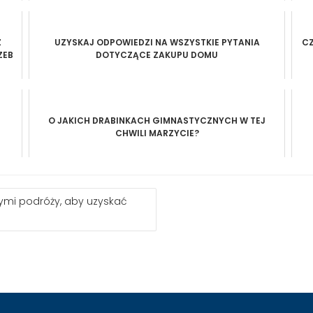
Z
UZYSKAJ ODPOWIEDZI NA WSZYSTKIE PYTANIA
C
ZEB
DOTYCZĄCE ZAKUPU DOMU
O JAKICH DRABINKACH GIMNASTYCZNYCH W TEJ
CHWILI MARZYCIE?
ymi podróży, aby uzyskać