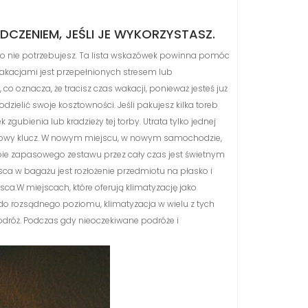
ZENIEM, JEŚLI JE WYKORZYSTASZ.
ego nie potrzebujesz. Ta lista wskazówek powinna pomóc
 wakacjami jest przepełnionych stresem lub
 oznacza, że ​​tracisz czas wakacji, ponieważ jesteś już
ielić swoje kosztowności. Jeśli pakujesz kilka toreb
gubienia lub kradzieży tej torby. Utrata tylko jednej
atkowy klucz. W nowym miejscu, w nowym samochodzie,
sobie zapasowego zestawu przez cały czas jest świetnym
a w bagażu jest rozłożenie przedmiotu na płasko i
jsca.W miejscach, które oferują klimatyzację jako
 do rozsądnego poziomu, klimatyzacja w wielu z tych
podróż. Podczas gdy nieoczekiwane podróże i