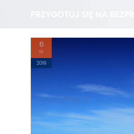
PRZYGOTUJ SIĘ NA BEZ
6
lip
2019