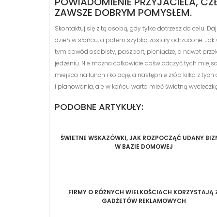
POWIADOMIENIE PRZYJACIELA, CZŁON
ZAWSZE DOBRYM POMYSŁEM.
Skontaktuj się z tą osobą, gdy tylko dotrzesz do celu. D
dzień w słońcu, a potem szybko zostały odrzucone. Jak w
tym dowód osobisty, paszport, pieniądze, a nawet przeką
jedzeniu. Nie można całkowicie doświadczyć tych miejs
miejsca na lunch i kolację, a następnie zrób kilka z tyc
i planowania, ale w końcu warto mieć świetną wycieczk
PODOBNE ARTYKUŁY:
ŚWIETNE WSKAZÓWKI, JAK ROZPOCZĄĆ UDANY BIZ
W BAZIE DOMOWEJ
FIRMY O RÓŻNYCH WIELKOŚCIACH KORZYSTAJĄ 
GADŻETÓW REKLAMOWYCH