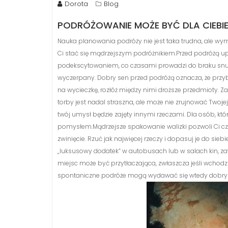
Dorota
Blog
PODRÓŻOWANIE MOŻE BYĆ DLA CIEBI
Nauka planowania podróży nie jest taka trudna, ale wy
Ci stać się mądrzejszym podróżnikiem.Przed podróżą upe
podekscytowaniem, co czasami prowadzi do braku snu. Kied
wyczerpany. Dobry sen przed podróżą oznacza, że ​​przy
na wycieczkę, rozłóż między nimi droższe przedmioty. Za
torby jest nadal straszna, ale może nie zrujnować Tw
twój umysł będzie zajęty innymi rzeczami. Dla osób, kt
pomysłem.Mądrzejsze spakowanie walizki pozwoli Ci cz
zwinięcie. Rzuć jak najwięcej rzeczy i dopasuj je do sieb
„luksusowy dodatek” w autobusach lub w salach kin, za
miejsc może być przytłaczająca, zwłaszcza jeśli wchodz
spontaniczne podróże mogą wydawać się wtedy dobrym po