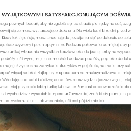
E WYJĄTKOWYM I SATYSFAKCJONUJĄCYM DOŚWIADC
maga pewnych badań, aby nie zgubić się lub stracić pieniędzy na coś, cz
wnij się, że masz wystarczająco dużo snu. Dla wielu ludzi kilka dni przed
y tak się dzieje, masz tendencję do „rozbijania się” po dotarciu do celu, co
będziesz ożywiony i pełen optymizmu.Podczas pakowania pamiętaj, aby podz
wsze unikaj wkładania wszystkich kosztowności do jednej torby na wypadek z
ojej podróży.Jeśli wynajmujesz samochód podczas podróży, poproś o dod
óre mają już zły czas na zamykanie kluczyków w pojeździe, noszenie przy 
erpać więcej radości! Najlepszym sposobem na zmaksymalizowanie miejsc
ie. Wkładając skarpetki i bieliznę do butów, zaoszczędzisz jeszcze więcej mie
wsze miej przy sobie lekką kurtkę lub sweter. Zamiast doprowadzać ciepło
isz i wychodzisz z wysokich temperatur.Zawsze daj znać, kiedy planujesz 
mysłem, nie jest tak wspaniale, jeśli coś pójdzie nie tak.