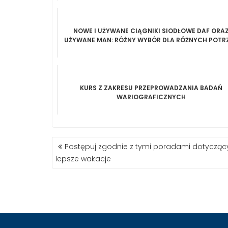
NOWE I UŻYWANE CIĄGNIKI SIODŁOWE DAF ORA
UŻYWANE MAN: RÓŻNY WYBÓR DLA RÓŻNYCH POTR
KURS Z ZAKRESU PRZEPROWADZANIA BADAŃ
WARIOGRAFICZNYCH
NAWIGACJA
Postępuj zgodnie z tymi poradami dotycząc
WPISU
lepsze wakacje