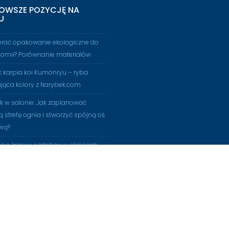
OWSZE POZYCJĘ NA
U
brać opakowanie ekologiczne do
nomii? Porównanie materiałów
 karpia koi Kumonryu – ryba
jąca kolory z Narybek.com
 w salonie: Jak zaplanować
ą strefę ognia i stworzyć spójną oś
wą?
ać o krzewy ozdobne w okresach
ja i twarda struktura na zewnątrz:
o płyta tarasowa Paradyż
d Grey 20 mm to inwestycja na