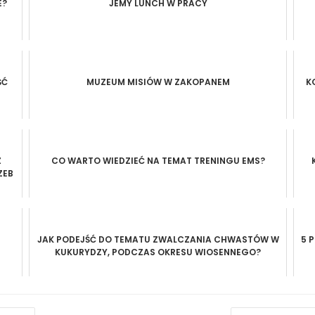
E?
JEMY LUNCH W PRACY
ŚĆ
MUZEUM MISIÓW W ZAKOPANEM
K
Z
CO WARTO WIEDZIEĆ NA TEMAT TRENINGU EMS?
ZEB
JAK PODEJŚĆ DO TEMATU ZWALCZANIA CHWASTÓW W
5 
KUKURYDZY, PODCZAS OKRESU WIOSENNEGO?