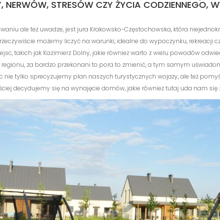
 NERWÓW, STRESÓW CZY ŻYCIA CODZIENNEGO, W
owaniu ale też uwadze, jest jura Krakowsko-Częstochowska, która niejednok
ż rzeczywiście możemy liczyć na warunki, idealne do wypoczynku, rekreacji 
ejsc, takich jak Kazimierz Dolny, jakie również warto z wielu powodów odwi
o regionu, za bardzo przekonani to pora to zmienić, a tym samym uświadomi
więc nie tylko sprecyzujemy plan naszych turystycznych wojaży, ale też p
zęściej decydujemy się na wynajęcie domów, jakie również tutaj uda nam się