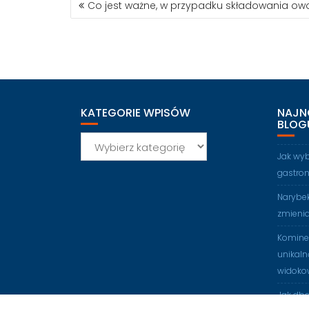
Co jest ważne, w przypadku składowania o
WPISU
KATEGORIE WPISÓW
NAJN
BLOG
Kategorie
wpisów
Jak wy
gastro
Narybek
zmienia
Kominek
unikaln
widoko
Jak db