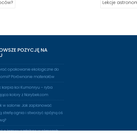
woców?
Lekcje astronom
OWSZE POZYCJĘ NA
U
brać opakowanie ekologiczne do
nomii? Porównanie materiałów
 karpia koi Kumonryu – ryba
jąca kolory z Narybek.com
 w salonie: Jak zaplanować
ą strefę ognia i stworzyć spójną oś
wą?
ać o krzewy ozdobne w okresach