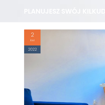
PLANUJESZ SWÓJ KILKU
2
kwi
2022