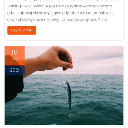
hoteli. I pewnie wiesz już gdzie i w jakiej sieci warto nocować a
gdzie najlepiej nie należy tego nigdy robić. A może jednak w tej
chwili chciałbyś poznać nowy i to renomowany hotel? I nie…
Czytaj dalej
19
paź
2021