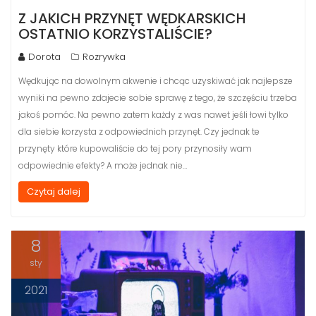
Z JAKICH PRZYNĘT WĘDKARSKICH
OSTATNIO KORZYSTALIŚCIE?
Dorota
Rozrywka
Wędkując na dowolnym akwenie i chcąc uzyskiwać jak najlepsze
wyniki na pewno zdajecie sobie sprawę z tego, że szczęściu trzeba
jakoś pomóc. Na pewno zatem każdy z was nawet jeśli łowi tylko
dla siebie korzysta z odpowiednich przynęt. Czy jednak te
przynęty które kupowaliście do tej pory przynosiły wam
odpowiednie efekty? A może jednak nie…
Czytaj dalej
8
sty
2021