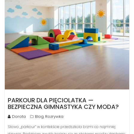
PARKOUR DLA PIĘCIOLATKA —
BEZPIECZNA GIMNASTYKA CZY MODA?
Dorota
Blog
Rozrywka
,
Słowo „parkour” w kontekście przedszkola brzmi co najmniej
dziwnie. Rodzicom zwykle kojarzy się ze skokami między dachami,