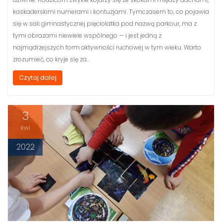
kaskaderskimi numerami i kontuzjami. Tymczasem to, co pojawia
się w sali gimnastycznej pięciolatka pod nazwą parkour, ma z
tymi obrazami niewiele wspólnego — i jest jedną z
najmądrzejszych form aktywności ruchowej w tym wieku. Warto
zrozumieć, co kryje się za…
Czytaj dalej
3
kwi
2022