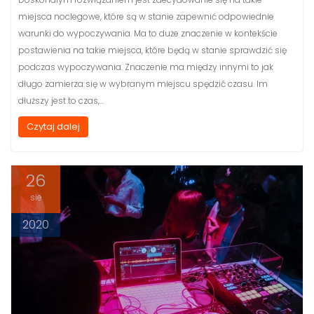
miejsca noclegowe, które są w stanie zapewnić odpowiednie
warunki do wypoczywania. Ma to duże znaczenie w kontekście
postawienia na takie miejsca, które będą w stanie sprawdzić się
podczas wypoczywania. Znaczenie ma między innymi to jak
długo zamierza się w wybranym miejscu spędzić czasu. Im
dłuższy jest to czas,…
Czytaj dalej
26
sie
2020