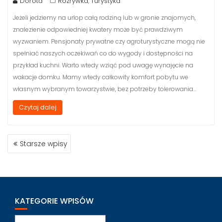
Dorota
Rozrywka
Turystyka
,
Jeżeli jedziemy na urlop całą rodziną lub w gronie znajomych,
znalezienie odpowiedniej kwatery może być prawdziwym
wyzwaniem. Pensjonaty prywatne czy agroturystyczne mogą nie
spełniać naszych oczekiwań co do wygody i dostępności na
przykład kuchni. Warto wtedy wziąć pod uwagę wynajęcie na
wakacje domku. Mamy wtedy całkowity komfort pobytu we
własnym wybranym towarzystwie, bez potrzeby tolerowania…
Czytaj dalej
NAWIGACJA
Starsze wpisy
PO
WPISACH
KATEGORIE WPISÓW
Kategorie