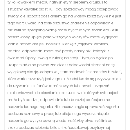
tylko kawałkiem metalu natryśniętym srebrem, a turkus to
sztuczny kawałek plastiku. Tacy sprzedawcy mogą akceptować
zwroty, ale kłopot z odesłaniem go na własny koszt zwykle nie jest
tego wart. Uważaj na takie oszustwa.Znalezienie odpowiedniej
biżuterii na specjalną okazję może być trudnym zadaniem. Jeśli
nosisz włosy upięte, para wiszących kolczyków może wyglądać
ładnie. Natomiast jeśli nosisz sukienkę z „zajętym” wzorem,
bardziej odpowiedni może być prosty naszyjnik i kolczyki z
ćwiekami. Oprzyj swoją biżuterię na stroju i tym, co będzie go
uzupełniać, a na pewno znajdziesz odpowiedni element na tę
wyjątkową okazję.Jednym ze „staromodnych” elementów biżuterii,
które warto rozważyć, jest zegarek. Młodsi ludzie są przyzwyczajeni
do używania telefonów komórkowych lub innych urządzeń
elektronicznych do określania czasu, ale w niektórych sytuacjach
może być bardziej odpowiednie lub bardziej profesjonalne
noszenie ładnego zegarka. Nie chcesz ciągle sprawdzać zegarka
podczas rozmowy o pracę lub oficjalnego wydarzenia, ale
noszenie go wysyła pewną wiadomość.Aby otworzyć link do
skoku podczas robienia biżuterii łańcuszkowej, przytrzymaj