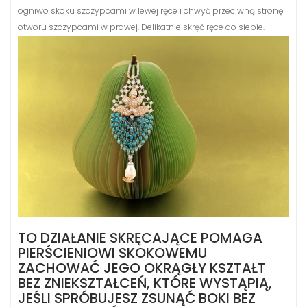
ogniwo skoku szczypcami w lewej ręce i chwyć przeciwną stronę
otworu szczypcami w prawej. Delikatnie skręć ręce do siebie.
TO DZIAŁANIE SKRĘCAJĄCE POMAGA
PIERŚCIENIOWI SKOKOWEMU
ZACHOWAĆ JEGO OKRĄGŁY KSZTAŁT
BEZ ZNIEKSZTAŁCEŃ, KTÓRE WYSTĄPIĄ,
JEŚLI SPRÓBUJESZ ZSUNĄĆ BOKI BEZ