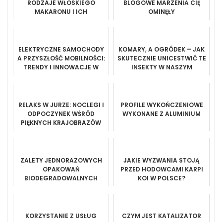
RODZAJE WŁOSKIEGO
BLOGOWE MARZENIA CIĘ
MAKARONU I ICH
OMINĘŁY
ZASTOSOWANIE
ELEKTRYCZNE SAMOCHODY
KOMARY, A OGRÓDEK – JAK
A PRZYSZŁOŚĆ MOBILNOŚCI:
SKUTECZNIE UNICESTWIĆ TE
TRENDY I INNOWACJE W
INSEKTY W NASZYM
MOTORYZACJI
OGRÓDKU?
RELAKS W JURZE: NOCLEGI I
PROFILE WYKOŃCZENIOWE
ODPOCZYNEK WŚRÓD
WYKONANE Z ALUMINIUM
PIĘKNYCH KRAJOBRAZÓW
ZALETY JEDNORAZOWYCH
JAKIE WYZWANIA STOJĄ
OPAKOWAŃ
PRZED HODOWCAMI KARPI
BIODEGRADOWALNYCH
KOI W POLSCE?
KORZYSTANIE Z USŁUG
CZYM JEST KATALIZATOR