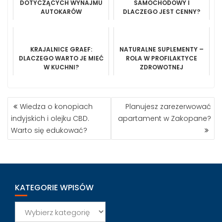
DOTYCZĄCYCH WYNAJMU
SAMOCHODOWY I
AUTOKARÓW
DLACZEGO JEST CENNY?
KRAJALNICE GRAEF:
NATURALNE SUPLEMENTY –
DLACZEGO WARTO JE MIEĆ
ROLA W PROFILAKTYCE
W KUCHNI?
ZDROWOTNEJ
NAWIGACJA
Wiedza o konopiach
Planujesz zarezerwować
WPISU
indyjskich i olejku CBD.
apartament w Zakopane?
Warto się edukować?
KATEGORIE WPISÓW
Kategorie
wpisów