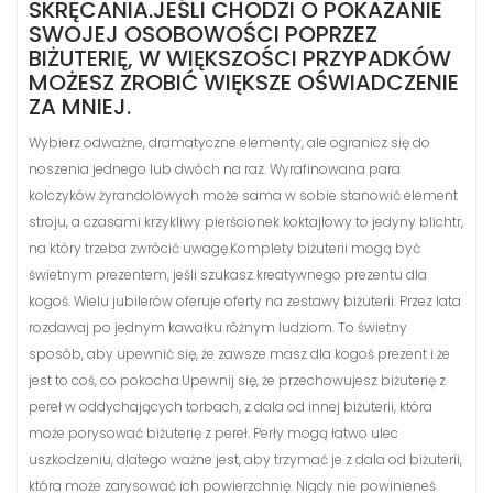
SKRĘCANIA.JEŚLI CHODZI O POKAZANIE
SWOJEJ OSOBOWOŚCI POPRZEZ
BIŻUTERIĘ, W WIĘKSZOŚCI PRZYPADKÓW
MOŻESZ ZROBIĆ WIĘKSZE OŚWIADCZENIE
ZA MNIEJ.
Wybierz odważne, dramatyczne elementy, ale ogranicz się do
noszenia jednego lub dwóch na raz. Wyrafinowana para
kolczyków żyrandolowych może sama w sobie stanowić element
stroju, a czasami krzykliwy pierścionek koktajlowy to jedyny blichtr,
na który trzeba zwrócić uwagę.Komplety biżuterii mogą być
świetnym prezentem, jeśli szukasz kreatywnego prezentu dla
kogoś. Wielu jubilerów oferuje oferty na zestawy biżuterii. Przez lata
rozdawaj po jednym kawałku różnym ludziom. To świetny
sposób, aby upewnić się, że zawsze masz dla kogoś prezent i że
jest to coś, co pokocha.Upewnij się, że przechowujesz biżuterię z
pereł w oddychających torbach, z dala od innej biżuterii, która
może porysować biżuterię z pereł. Perły mogą łatwo ulec
uszkodzeniu, dlatego ważne jest, aby trzymać je z dala od biżuterii,
która może zarysować ich powierzchnię. Nigdy nie powinieneś