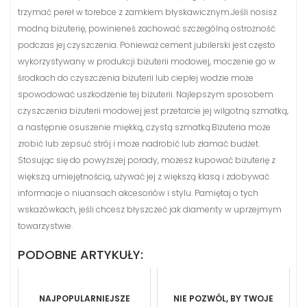
trzymać pereł w torebce z zamkiem błyskawicznym.Jeśli nosisz
modną biżuterię, powinieneś zachować szczególną ostrożność
podczas jej czyszczenia. Ponieważ cement jubilerski jest często
wykorzystywany w produkcji biżuterii modowej, moczenie go w
środkach do czyszczenia biżuterii lub ciepłej wodzie może
spowodować uszkodzenie tej biżuterii. Najlepszym sposobem
czyszczenia biżuterii modowej jest przetarcie jej wilgotną szmatką,
a następnie osuszenie miękką, czystą szmatką.Biżuteria może
zrobić lub zepsuć strój i może nadrobić lub złamać budżet.
Stosując się do powyższej porady, możesz kupować biżuterię z
większą umiejętnością, używać jej z większą klasą i zdobywać
informacje o niuansach akcesoriów i stylu. Pamiętaj o tych
wskazówkach, jeśli chcesz błyszczeć jak diamenty w uprzejmym
towarzystwie.
PODOBNE ARTYKUŁY:
NAJPOPULARNIEJSZE
NIE POZWÓL, BY TWOJE