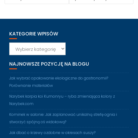
KATEGORIE WPISÓW
Kategorie
wpisów
NAJNOWSZE POZYCJĘ NA BLOGU
Jak wybrać opakowanie ekologiczne do gastronomii?
Porównanie materiałów
Narybek karpia koi Kumonryu – ryba zmieniająca kolory z
Narybek.com
Kominek w salonie: Jak zaplanować unikalną strefę ognia i
stworzyć spójną oś widokową?
Jak dbać o krzewy ozdobne w okresach suszy?