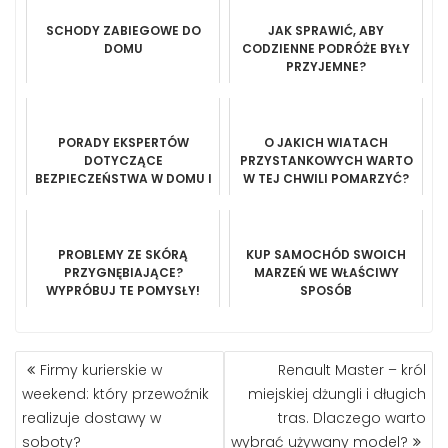
SCHODY ZABIEGOWE DO
JAK SPRAWIĆ, ABY
DOMU
CODZIENNE PODRÓŻE BYŁY
PRZYJEMNE?
PORADY EKSPERTÓW
O JAKICH WIATACH
DOTYCZĄCE
PRZYSTANKOWYCH WARTO
BEZPIECZEŃSTWA W DOMU I
W TEJ CHWILI POMARZYĆ?
SZTUCZKA DLA CIEBIE
PROBLEMY ZE SKÓRĄ
KUP SAMOCHÓD SWOICH
PRZYGNĘBIAJĄCE?
MARZEŃ WE WŁAŚCIWY
WYPRÓBUJ TE POMYSŁY!
SPOSÓB
NAWIGACJA
Firmy kurierskie w
Renault Master – król
WPISU
weekend: który przewoźnik
miejskiej dżungli i długich
realizuje dostawy w
tras. Dlaczego warto
soboty?
wybrać używany model?