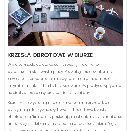
KRZESŁA OBROTOWE W BIURZE
W biurze krzesła obrotowe są niezbędnym elementem
wyposażenia stanowiska pracy. Pozwalają pracownikom na
łatwe przemieszczanie się między dokumentami, komputerem i
innymi elementami biurka bez wstawania. W praktyce wpływa to
na efektywność pracy oraz komfort psychiczny.
Biura często wybierają modele z trwałych materiałów, które
wytrzymują intensywne użytkowanie. Dodatkowo krzesła
obrotowe dla firm często posiadają mechanizmy synchroniczne,
umożliwiające delikatny ruch oparcia wraz z siedziskiem. Tego
typu rozwiązania poprawiają ergonomię i minimalizują