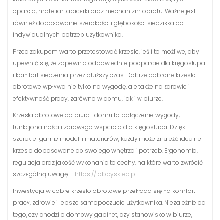
oparcia, materiał tapicerki oraz mechanizm obrotu. Ważne jest
również dopasowanie szerokości i głębokości siedziska do
indywidualnych potrzeb użytkownika.
Przed zakupem warto przetestować krzesło, jeśli to możliwe, aby
upewnić się, że zapewnia odpowiednie podparcie dla kręgosłupa
i komfort siedzenia przez dłuższy czas. Dobrze dobrane krzesło
obrotowe wpływa nie tylko na wygodę, ale także na zdrowie i
efektywność pracy, zarówno w domu, jak i w biurze.
Krzesła obrotowe do biura i domu to połączenie wygody,
funkcjonalności i zdrowego wsparcia dla kręgosłupa. Dzięki
szerokiej gamie modeli i materiałów, każdy może znaleźć idealne
krzesło dopasowane do swojego wnętrza i potrzeb. Ergonomia,
regulacja oraz jakość wykonania to cechy, na które warto zwrócić
szczególną uwagę –
https://lobbysklep.pl
.
Inwestycja w dobre krzesło obrotowe przekłada się na komfort
pracy, zdrowie i lepsze samopoczucie użytkownika. Niezależnie od
tego, czy chodzi o domowy gabinet, czy stanowisko w biurze,