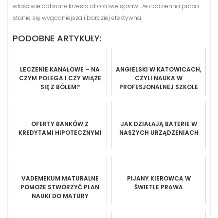
właściwie dobrane krzesło obrotowe sprawi, że codzienna praca
stanie się wygodniejsza i bardziej efektywna.
PODOBNE ARTYKUŁY:
LECZENIE KANAŁOWE – NA
ANGIELSKI W KATOWICACH,
CZYM POLEGA I CZY WIĄŻE
CZYLI NAUKA W
SIĘ Z BÓLEM?
PROFESJONALNEJ SZKOLE
JĘZYKOWEJ
OFERTY BANKÓW Z
JAK DZIAŁAJĄ BATERIE W
KREDYTAMI HIPOTECZNYMI
NASZYCH URZĄDZENIACH
VADEMEKUM MATURALNE
PIJANY KIEROWCA W
POMOŻE STWORZYĆ PLAN
ŚWIETLE PRAWA
NAUKI DO MATURY