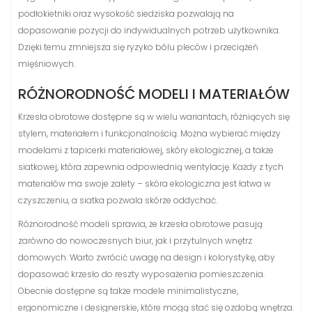
podłokietniki oraz wysokość siedziska pozwalają na
dopasowanie pozycji do indywidualnych potrzeb użytkownika.
Dzięki temu zmniejsza się ryzyko bólu pleców i przeciążeń
mięśniowych.
RÓŻNORODNOŚĆ MODELI I MATERIAŁÓW
Krzesła obrotowe dostępne są w wielu wariantach, różniących się
stylem, materiałem i funkcjonalnością. Można wybierać między
modelami z tapicerki materiałowej, skóry ekologicznej, a także
siatkowej, która zapewnia odpowiednią wentylację. Każdy z tych
materiałów ma swoje zalety – skóra ekologiczna jest łatwa w
czyszczeniu, a siatka pozwala skórze oddychać.
Różnorodność modeli sprawia, że krzesła obrotowe pasują
zarówno do nowoczesnych biur, jak i przytulnych wnętrz
domowych. Warto zwrócić uwagę na design i kolorystykę, aby
dopasować krzesło do reszty wyposażenia pomieszczenia.
Obecnie dostępne są także modele minimalistyczne,
ergonomiczne i designerskie, które mogą stać się ozdobą wnętrza.