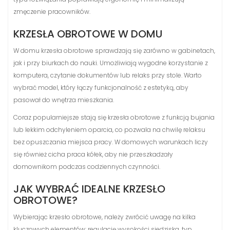
zmęczenie pracowników.
KRZESŁA OBROTOWE W DOMU
W domu krzesła obrotowe sprawdzają się zarówno w gabinetach,
jak i przy biurkach do nauki. Umożliwiają wygodne korzystanie z
komputera, czytanie dokumentów lub relaks przy stole. Warto
wybrać model, który łączy funkcjonalność z estetyką, aby
pasował do wnętrza mieszkania.
Coraz popularniejsze stają się krzesła obrotowe z funkcją bujania
lub lekkim odchyleniem oparcia, co pozwala na chwilę relaksu
bez opuszczania miejsca pracy. W domowych warunkach liczy
się również cicha praca kółek, aby nie przeszkadzały
domownikom podczas codziennych czynności.
JAK WYBRAĆ IDEALNE KRZESŁO
OBROTOWE?
Wybierając krzesło obrotowe, należy zwrócić uwagę na kilka
kluczowych elementów: regulację wysokości siedziska, typ