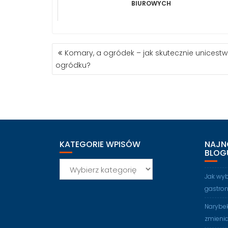
BIUROWYCH
NAWIGACJA
Komary, a ogródek – jak skutecznie unicestw
WPISU
ogródku?
KATEGORIE WPISÓW
NAJN
BLOG
Kategorie
wpisów
Jak wy
gastro
Narybek
zmienia