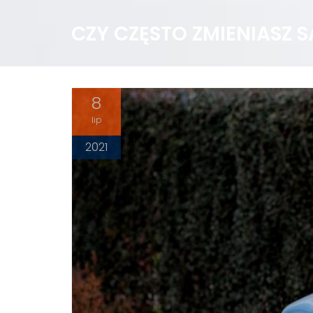
CZY CZĘSTO ZMIENIASZ
8
lip
2021