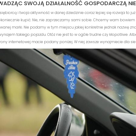
PROWADZĄC SWOJĄ DZIAŁALNOŚĆ GOSPODARCZĄ N
edsiębiorcą i twoja aktywność w danej dziedzinie coraz lepiej się rozwija to 
iekoniecznie kupić. Nie, nie zaprzeczamy sami sobie. Chcemy wam bowie
ej marki. Nie podamy w tym miejscu jakiej konkretnie jednak nazwę znajdz
wynajem takiego pojazdu. Otóż nie jest to w ogóle trudne czy kłopotliwe. 
trony internetowej macie podany poniżej. W niej zawsze wynajmiecie dla siebi