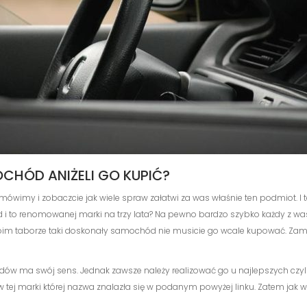
CHÓD ANIŻELI GO KUPIĆ?
 mówimy i zobaczcie jak wiele spraw załatwi za was właśnie ten podmiot. I ter
d i to renomowanej marki na trzy lata? Na pewno bardzo szybko każdy z wa
swoim taborze taki doskonały samochód nie musicie go wcale kupować. Zamia
w ma swój sens. Jednak zawsze należy realizować go u najlepszych czyl
 marki której nazwa znalazła się w podanym powyżej linku. Zatem jak widz