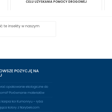
CELU UZYSKANIA POMOCY DROGOWEJ
ić te insekty w naszym
OWSZE POZYCJĘ NA
U
brać opakowanie ekologiczne do
nomii? Porównanie materiałów
 karpia koi Kumonryu – ryba
jąca kolory z Narybek.com