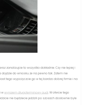
az zanalizujcie to wszystko dokładnie. Czy nie lepiej i
s dojdzie do wniosku ze na pewno tak. Zatem nie
st tego wypożyczcie go w tej bardzo dobrej firmie i na
i w
wynajem długoterminowy audi
. W ofercie tego
icie nie będziecie jeździli po szosach dosłownie byle