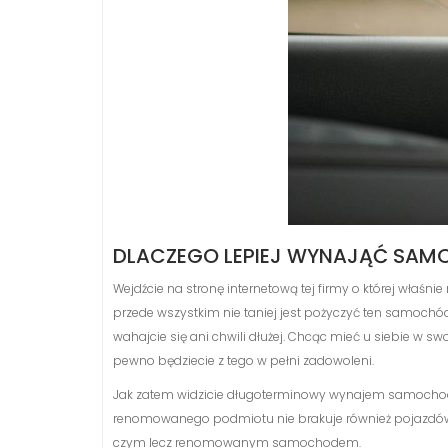
DLACZEGO LEPIEJ WYNAJĄĆ SAMO
Wejdźcie na stronę internetową tej firmy o której właśnie
przede wszystkim nie taniej jest pożyczyć ten samochó
wahajcie się ani chwili dłużej. Chcąc mieć u siebie w 
pewno będziecie z tego w pełni zadowoleni.
Jak zatem widzicie długoterminowy wynajem samochodó
renomowanego podmiotu nie brakuje również pojazdów tej
czym lecz renomowanym samochodem.