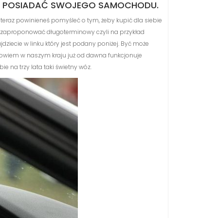
IE POSIADAĆ SWOJEGO SAMOCHODU.
już teraz powinieneś pomyśleć o tym, żeby kupić dla siebie
m zaproponować długoterminowy czyli na przykład
iecie w linku który jest podany poniżej. Być może
Albowiem w naszym kraju już od dawna funkcjonuje
e na trzy lata taki świetny wóz.