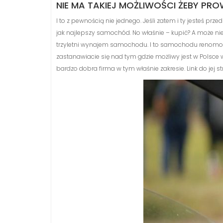
NIE MA TAKIEJ MOŻLIWOŚCI ŻEBY 
I to z pewnością nie jednego. Jeśli zatem i ty jesteś prz
jak najlepszy samochód. No właśnie – kupić? A może n
trzyletni wynajem samochodu. I to samochodu renomowan
zastanawiacie się nad tym gdzie możliwy jest w Polsce 
bardzo dobra firma w tym właśnie zakresie. Link do jej s