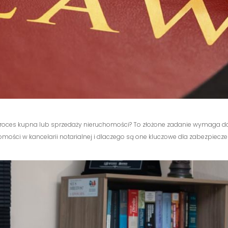
y proces kupna lub sprzedaży nieruchomości? To złożone zadanie wymaga do
homości w kancelarii notarialnej i dlaczego są one kluczowe dla zabezpiecz