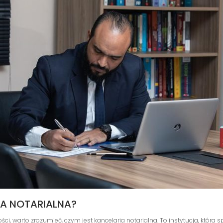
IA NOTARIALNA?
i, warto zrozumieć, czym jest kancelaria notarialna. To instytucja, która 