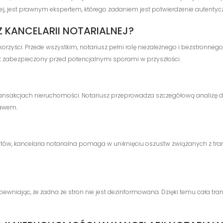
ialnej, jest prawnym ekspertem, którego zadaniem jest potwierdzenie aute
Z KANCELARII NOTARIALNEJ?
e korzyści. Przede wszystkim, notariusz pełni rolę niezależnego i bezstronne
t zabezpieczony przed potencjalnymi sporami w przyszłości.
ansakcjach nieruchomości. Notariusz przeprowadza szczegółową analizę d
rawem.
entów, kancelaria notarialna pomaga w uniknięciu oszustw związanych z t
zapewniając, że żadna ze stron nie jest dezinformowana. Dzięki temu cała tran