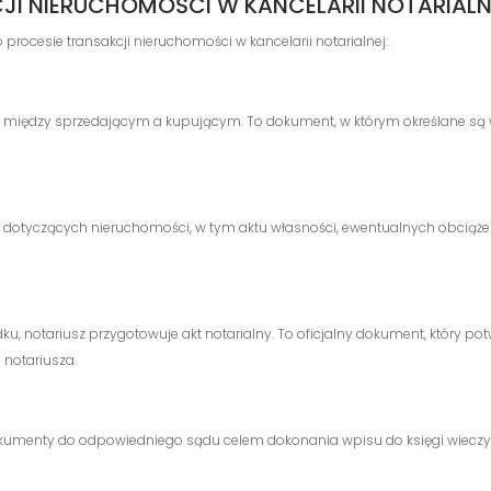
JI NIERUCHOMOŚCI W KANCELARII NOTARIALN
procesie transakcji nieruchomości w kancelarii notarialnej:
iędzy sprzedającym a kupującym. To dokument, w którym określane są waru
otyczących nieruchomości, w tym aktu własności, ewentualnych obciążeń,
u, notariusz przygotowuje akt notarialny. To oficjalny dokument, który pot
 notariusza.
okumenty do odpowiedniego sądu celem dokonania wpisu do księgi wieczyst