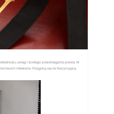
kładności, uwagi i ścisłego przestrzegania prawa. W
enia twoich interesów. Przygotuj się na fascynującą