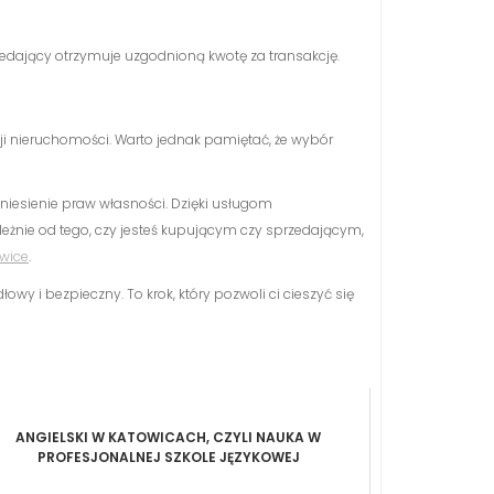
rzedający otrzymuje uzgodnioną kwotę za transakcję.
kcji nieruchomości. Warto jednak pamiętać, że wybór
eniesienie praw własności. Dzięki usługom
eżnie od tego, czy jesteś kupującym czy sprzedającym,
owice
.
y i bezpieczny. To krok, który pozwoli ci cieszyć się
ANGIELSKI W KATOWICACH, CZYLI NAUKA W
PROFESJONALNEJ SZKOLE JĘZYKOWEJ