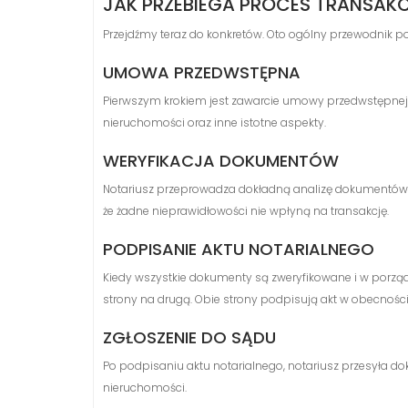
JAK PRZEBIEGA PROCES TRANSAKC
Przejdźmy teraz do konkretów. Oto ogólny przewodnik po 
UMOWA PRZEDWSTĘPNA
Pierwszym krokiem jest zawarcie umowy przedwstępnej m
nieruchomości oraz inne istotne aspekty.
WERYFIKACJA DOKUMENTÓW
Notariusz przeprowadza dokładną analizę dokumentów d
że żadne nieprawidłowości nie wpłyną na transakcję.
PODPISANIE AKTU NOTARIALNEGO
Kiedy wszystkie dokumenty są zweryfikowane i w porządk
strony na drugą. Obie strony podpisują akt w obecności
ZGŁOSZENIE DO SĄDU
Po podpisaniu aktu notarialnego, notariusz przesyła d
nieruchomości.