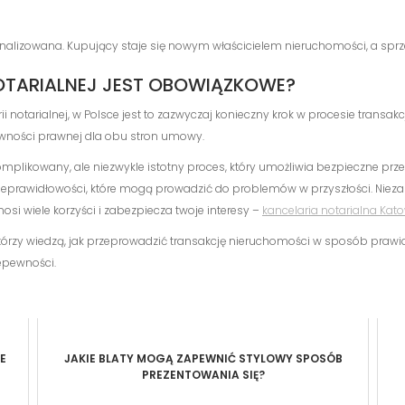
 sfinalizowana. Kupujący staje się nowym właścicielem nieruchomości, a sp
NOTARIALNEJ JEST OBOWIĄZKOWE?
ii notarialnej, w Polsce jest to zazwyczaj konieczny krok w procesie transa
pewności prawnej dla obu stron umowy.
komplikowany, ale niezwykle istotny proces, który umożliwia bezpieczne prz
ieprawidłowości, które mogą prowadzić do problemów w przyszłości. Niezal
ynosi wiele korzyści i zabezpiecza twoje interesy –
kancelaria notarialna Kat
órzy wiedzą, jak przeprowadzić transakcję nieruchomości w sposób prawidłow
epewności.
E
JAKIE BLATY MOGĄ ZAPEWNIĆ STYLOWY SPOSÓB
PREZENTOWANIA SIĘ?