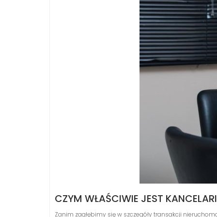
CZYM WŁAŚCIWIE JEST KANCELAR
Zanim zagłębimy się w szczegóły transakcji nieruchomośc