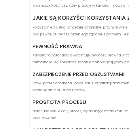
własności. Notariusz, który pracuje w kancelarii notar
JAKIE SĄ KORZYŚCI KORZYSTANIA 
Korzystanie z usług kancelarii notarialnej przynosi wiel
być pewne, że proces przebiega zgodnie z prawem i jes
PEWNOŚĆ PRAWNA
Kancelaria notarialna gwarantuje pewność prawna w tr
formalności są spełnione zgodnie z obowiązującym p
ZABEZPIECZENIE PRZED OSZUSTWAMI
Dzięki profesjonalnemu podejściu i weryfikacji dokum
ochrony dla obu stron umowy.
PROSTOTA PROCESU
Notariusz kieruje cały proces, wyjaśniając każdy krok i 
zrealizowania.