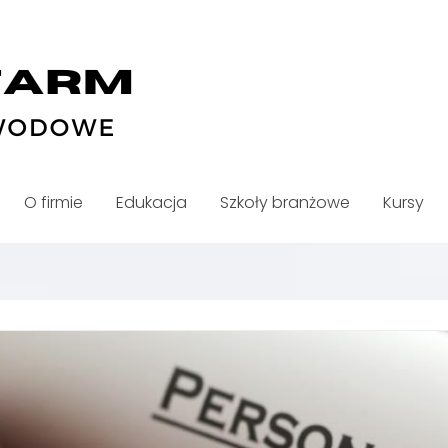
O firmie
Edukacja
Szkoły branżowe
Kursy
WIEDZIEĆ O TRANSAKCJACH NIE