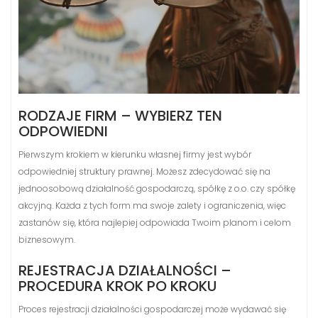
RODZAJE FIRM – WYBIERZ TEN
ODPOWIEDNI
Pierwszym krokiem w kierunku własnej firmy jest wybór
odpowiedniej struktury prawnej. Możesz zdecydować się na
jednoosobową działalność gospodarczą, spółkę z o.o. czy spółkę
akcyjną. Każda z tych form ma swoje zalety i ograniczenia, więc
zastanów się, która najlepiej odpowiada Twoim planom i celom
biznesowym.
REJESTRACJA DZIAŁALNOŚCI –
PROCEDURA KROK PO KROKU
Proces rejestracji działalności gospodarczej może wydawać się