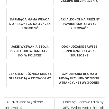
ZAKUPU UBEZPIECZENIA
SAMOCHODOWEGO
KARMIĄCA MAMA WRACA
JAKI ALKOHOL NA PREZENT
DO PRACY I CO DALEJ? JAK
POWINNIŚMY ZAWSZE
POGODZIĆ
KUPOWAĆ?
MACIERZYŃSTWO Z
KARIERĄ?
JAKIE WYZWANIA STOJĄ
ODCHUDZANIE ZAWSZE
PRZED HODOWCAMI KARPI
BEZPIECZNE I ZAWSZE
KOI W POLSCE?
SKUTECZNE
JAKA JEST RÓŻNICA MIĘDZY
CZY UBRANIA DLA MAM
SEPARACJĄ A ROZWODEM?
MOGĄ BYĆ JEDNOCZEŚNIE
ATRAKCYJNE I WYGODNE?
NAWIGACJA
Jaka Jest Szybkość
Osprzęt Fotowoltaiczny
WPISU
Internetu?
APV: Wykorzystaj Energii