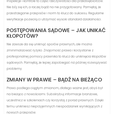
Inspekcje i kontrole to część rzeczywistości dla przedsiębiorców.
Nie bój się ich, a raczej bądź na nie przygotowany. Pamiętaj, że
przestrzeganie przepisów i norm to klucz do sukcesu. Regularne
weryfikacje pozwolą ci utrzymać wysoki standard działalności.
POSTĘPOWANIA SĄDOWE – JAK UNIKAĆ
KŁOPOTÓW?
Nie zawsze da się uniknąć sporów prawnych, ale można
zminimalizować ryzyko. Znajomość prawa i korzystanie z
profesjonalnej pomocy prawnika to klucz do uniknięcia kłopotów
sądowych. Pamiętaj, że lepiej zapobiegać niż później rozwiązywać
problemy.
ZMIANY W PRAWIE – BĄDŹ NA BIEŻĄCO
Prawo podlega ciągłym zmianom, dlatego ważne jest, abyś był
na bieżąco z nowościami. Subskrybuj informacje branżowe,
uczestnicz w szkoleniach czy korzystaj z porad prawnych. Dzięki
temu unikniesz nieprzyjemnych niespodzianek wynikających z
nowych przepisów.