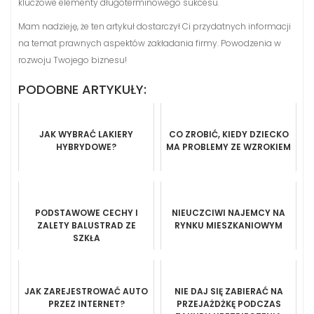
kluczowe elementy długoterminowego sukcesu.
Mam nadzieję, że ten artykuł dostarczył Ci przydatnych informacji
na temat prawnych aspektów zakładania firmy. Powodzenia w
rozwoju Twojego biznesu!
PODOBNE ARTYKUŁY:
JAK WYBRAĆ LAKIERY
CO ZROBIĆ, KIEDY DZIECKO
HYBRYDOWE?
MA PROBLEMY ZE WZROKIEM
PODSTAWOWE CECHY I
NIEUCZCIWI NAJEMCY NA
ZALETY BALUSTRAD ZE
RYNKU MIESZKANIOWYM
SZKŁA
JAK ZAREJESTROWAĆ AUTO
NIE DAJ SIĘ ZABIERAĆ NA
PRZEZ INTERNET?
PRZEJAŻDŻKĘ PODCZAS