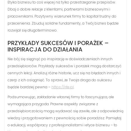
Etyka biznesu to coś więcej niż tylko przestrzeganie przepisów.
Dbaj o dobre relacje z klientami, partnerami biznesowymi i
pracownikami. Pozytywny wizerunek firmy to kapitał trudny do
przecenienia. Zbuduj solidne fundamenty, a Twój biznes będzie
rozwijał się długoterminowo.
PRZYKŁADY SUKCESÓW I PORAŻEK –
INSPIRACJA DO DZIAŁANIA
Nie bój się sięgnąć po inspirację w doświadczeniach innych
przedsiębiorców. Przykłady sukcesów i porażek mogą dostarczyć
cennych lekcji. Analizuj różne historie, ucz się na błędach innych i
czerp z ich osiągnięć. To sprawi, że Twoja droga do sukcesu
będzie bardziej pewna –
https://rite.pl
.
Podsumowując, zakładanie własnej firmy to fascynująca, ale
wymagająca przygoda. Prawne aspekty związane z
przedsiębiorczością mogą wydawać się zawiłe, ale z odpowiednią
wiedzą i przygotowaniem z pewnością sobie poradzisz. Pamiętaj
o edukacji, współpracy z profesjonalistami i etyce biznesu – to