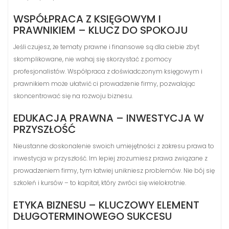
WSPÓŁPRACA Z KSIĘGOWYM I
PRAWNIKIEM – KLUCZ DO SPOKOJU
Jeśli czujesz, że tematy prawne i finansowe są dla ciebie zbyt
skomplikowane, nie wahaj się skorzystać z pomocy
profesjonalistów. Współpraca z doświadczonym księgowym i
prawnikiem może ułatwić ci prowadzenie firmy, pozwalając
skoncentrować się na rozwoju biznesu.
EDUKACJA PRAWNA – INWESTYCJA W
PRZYSZŁOŚĆ
Nieustanne doskonalenie swoich umiejętności z zakresu prawa to
inwestycja w przyszłość. Im lepiej zrozumiesz prawa związane z
prowadzeniem firmy, tym łatwiej unikniesz problemów. Nie bój się
szkoleń i kursów – to kapitał, który zwróci się wielokrotnie.
ETYKA BIZNESU – KLUCZOWY ELEMENT
DŁUGOTERMINOWEGO SUKCESU