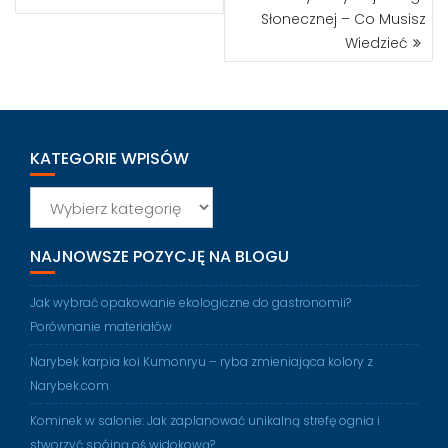
Słonecznej – Co Musisz
Wiedzieć
KATEGORIE WPISÓW
Kategorie
wpisów
NAJNOWSZE POZYCJĘ NA BLOGU
Jak wybrać opakowanie ekologiczne do gastronomii?
Porównanie materiałów
Narybek karpia koi Kumonryu – ryba zmieniająca kolory z
Narybek.com
Kominek w salonie: Jak zaplanować unikalną strefę ognia i
stworzyć spójną oś widokową?