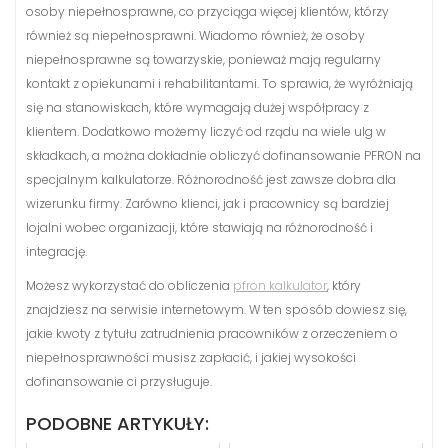
osoby niepełnosprawne, co przyciąga więcej klientów, którzy
również są niepełnosprawni. Wiadomo również, że osoby
niepełnosprawne są towarzyskie, ponieważ mają regularny
kontakt z opiekunami i rehabilitantami. To sprawia, że wyróżniają
się na stanowiskach, które wymagają dużej współpracy z
klientem. Dodatkowo możemy liczyć od rządu na wiele ulg w
składkach, a można dokładnie obliczyć dofinansowanie PFRON na
specjalnym kalkulatorze. Różnorodność jest zawsze dobra dla
wizerunku firmy. Zarówno klienci, jak i pracownicy są bardziej
lojalni wobec organizacji, które stawiają na różnorodność i
integrację.
Możesz wykorzystać do obliczenia
pfron kalkulator
, który
znajdziesz na serwisie internetowym. W ten sposób dowiesz się,
jakie kwoty z tytułu zatrudnienia pracowników z orzeczeniem o
niepełnosprawności musisz zapłacić, i jakiej wysokości
dofinansowanie ci przysługuje.
PODOBNE ARTYKUŁY: