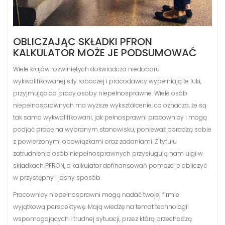
OBLICZAJĄC SKŁADKI PFRON
KALKULATOR MOŻE JE PODSUMOWAĆ
Wiele krajów rozwiniętych doświadcza niedoboru
wykwalifikowanej siły roboczej i pracodawcy wypełniają te luki,
przyjmując do pracy osoby niepełnosprawne. Wiele osób
niepełnosprawnych ma wyższe wykształcenie, co oznacza, że są
tak samo wykwalifikowani, jak pełnosprawni pracownicy i mogą
podjąć pracę na wybranym stanowisku, ponieważ poradzą sobie
z powierzonymi obowiązkami oraz zadaniami. Z tytułu
zatrudnienia osób niepełnosprawnych przysługują nam ulgi w
składkach PFRON, a kalkulator dofinansowań pomoże je obliczyć
w przystępny i jasny sposób.
Pracownicy niepełnosprawni mogą nadać twojej firmie
wyjątkową perspektywę. Mają wiedzę na temat technologii
wspomagających i trudnej sytuacji, przez którą przechodzą