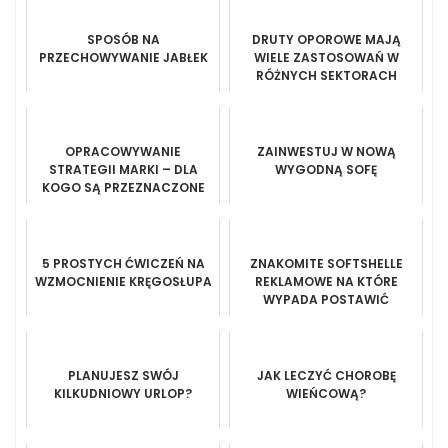
SPOSÓB NA
DRUTY OPOROWE MAJĄ
PRZECHOWYWANIE JABŁEK
WIELE ZASTOSOWAŃ W
RÓŻNYCH SEKTORACH
OPRACOWYWANIE
ZAINWESTUJ W NOWĄ
STRATEGII MARKI – DLA
WYGODNĄ SOFĘ
KOGO SĄ PRZEZNACZONE
TAKIE USŁUGI?
5 PROSTYCH ĆWICZEŃ NA
ZNAKOMITE SOFTSHELLE
WZMOCNIENIE KRĘGOSŁUPA
REKLAMOWE NA KTÓRE
WYPADA POSTAWIĆ
PLANUJESZ SWÓJ
JAK LECZYĆ CHOROBĘ
KILKUDNIOWY URLOP?
WIEŃCOWĄ?