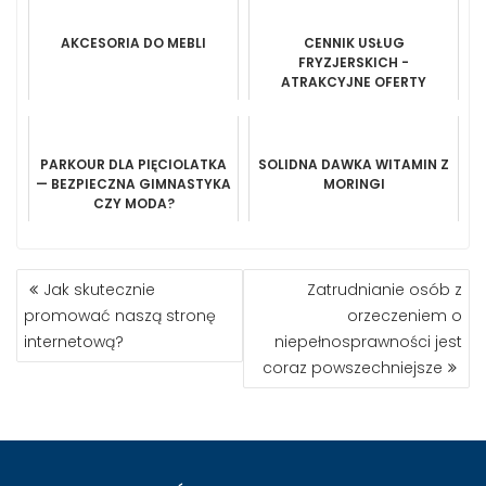
AKCESORIA DO MEBLI
CENNIK USŁUG
FRYZJERSKICH -
ATRAKCYJNE OFERTY
STRZYŻENIA DAMSKIEGO W
KRAKOWIE
PARKOUR DLA PIĘCIOLATKA
SOLIDNA DAWKA WITAMIN Z
— BEZPIECZNA GIMNASTYKA
MORINGI
CZY MODA?
NAWIGACJA
Jak skutecznie
Zatrudnianie osób z
WPISU
promować naszą stronę
orzeczeniem o
internetową?
niepełnosprawności jest
coraz powszechniejsze