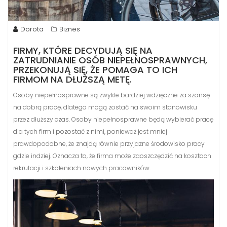
Dorota
Biznes
FIRMY, KTÓRE DECYDUJĄ SIĘ NA
ZATRUDNIANIE OSÓB NIEPEŁNOSPRAWNYCH,
PRZEKONUJĄ SIĘ, ŻE POMAGA TO ICH
FIRMOM NA DŁUŻSZĄ METĘ.
Osoby niepełnosprawne są zwykle bardziej wdzięczne za szansę
na dobrą pracę, dlatego mogą zostać na swoim stanowisku
przez dłuższy czas. Osoby niepełnosprawne będą wybierać pracę
dla tych firm i pozostać z nimi, ponieważ jest mniej
prawdopodobne, że znajdą równie przyjazne środowisko pracy
gdzie indziej. Oznacza to, że firma może zaoszczędzić na kosztach
rekrutacji i szkoleniach nowych pracowników.