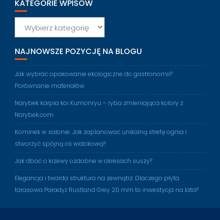
KATEGORIE WPISÓW
Kategorie
wpisów
NAJNOWSZE POZYCJĘ NA BLOGU
Jak wybrać opakowanie ekologiczne do gastronomii?
Porównanie materiałów
Narybek karpia koi Kumonryu – ryba zmieniająca kolory z
Narybek.com
Kominek w salonie: Jak zaplanować unikalną strefę ognia i
stworzyć spójną oś widokową?
Jak dbać o krzewy ozdobne w okresach suszy?
Elegancja i twarda struktura na zewnątrz: Dlaczego płyta
tarasowa Paradyż Rustland Grey 20 mm to inwestycja na lata?