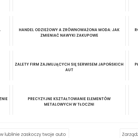
A
HANDEL ODZIEŻOWY A ZRÓWNOWAŻONA MODA: JAK
R
ZMIENIAĆ NAWYKI ZAKUPOWE
ZALETY FIRM ZAJMUJĄCYCH SIĘ SERWISEM JAPOŃSKICH
P
AUT
ZNIE
PRECYZYJNE KSZTAŁTOWANIE ELEMENTÓW
METALOWYCH W TŁOCZNI
 lublinie zaskoczy twoje auto
Zarząd