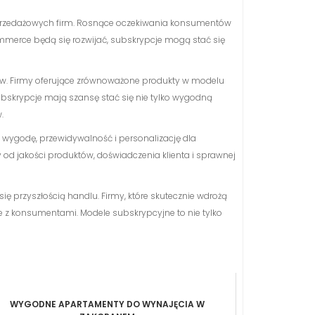
sprzedażowych firm. Rosnące oczekiwania konsumentów
ommerce będą się rozwijać, subskrypcje mogą stać się
ów. Firmy oferujące zrównoważone produkty w modelu
skrypcje mają szansę stać się nie tylko wygodną
.
 wygodę, przewidywalność i personalizację dla
 od jakości produktów, doświadczenia klienta i sprawnej
ę przyszłością handlu. Firmy, które skutecznie wdrożą
e z konsumentami. Modele subskrypcyjne to nie tylko
WYGODNE APARTAMENTY DO WYNAJĘCIA W