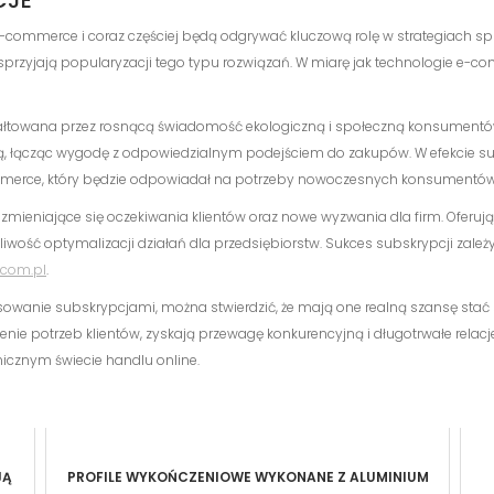
CJE
e-commerce i coraz częściej będą odgrywać kluczową rolę w strategiach 
sprzyjają popularyzacji tego typu rozwiązań. W miarę jak technologie e-c
ztałtowana przez rosnącą świadomość ekologiczną i społeczną konsument
łącząc wygodę z odpowiedzialnym podejściem do zakupów. W efekcie sub
merce, który będzie odpowiadał na potrzeby nowoczesnych konsumentów
ieniające się oczekiwania klientów oraz nowe wyzwania dla firm. Oferują
wość optymalizacji działań dla przedsiębiorstw. Sukces subskrypcji zależy
.com.pl
.
owanie subskrypcjami, można stwierdzić, że mają one realną szansę stać si
nie potrzeb klientów, zyskają przewagę konkurencyjną i długotrwałe relacj
micznym świecie handlu online.
JĄ
PROFILE WYKOŃCZENIOWE WYKONANE Z ALUMINIUM