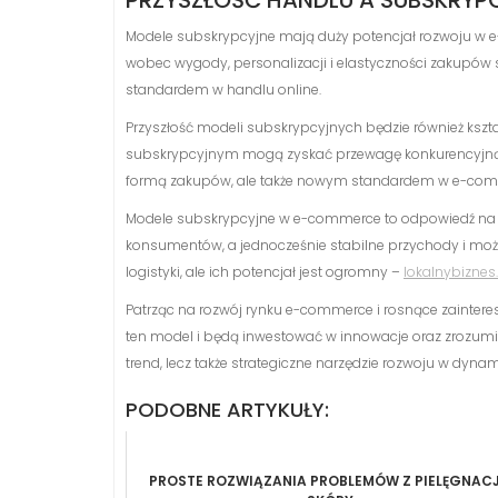
PRZYSZŁOŚĆ HANDLU A SUBSKRYP
Modele subskrypcyjne mają duży potencjał rozwoju w 
wobec wygody, personalizacji i elastyczności zakupów 
standardem w handlu online.
Przyszłość modeli subskrypcyjnych będzie również ks
subskrypcyjnym mogą zyskać przewagę konkurencyjną, 
formą zakupów, ale także nowym standardem w e-com
Modele subskrypcyjne w e-commerce to odpowiedź na zm
konsumentów, a jednocześnie stabilne przychody i możli
logistyki, ale ich potencjał jest ogromny –
lokalnybiznes
Patrząc na rozwój rynku e-commerce i rosnące zainteres
ten model i będą inwestować w innowacje oraz zrozumie
trend, lecz także strategiczne narzędzie rozwoju w dyna
PODOBNE ARTYKUŁY:
PROSTE ROZWIĄZANIA PROBLEMÓW Z PIELĘGNAC