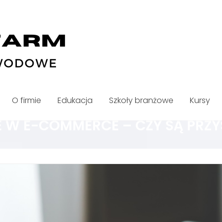
O firmie
Edukacja
Szkoły branżowe
Kursy
 W E-COMMERCE – CZY SĄ PRZY