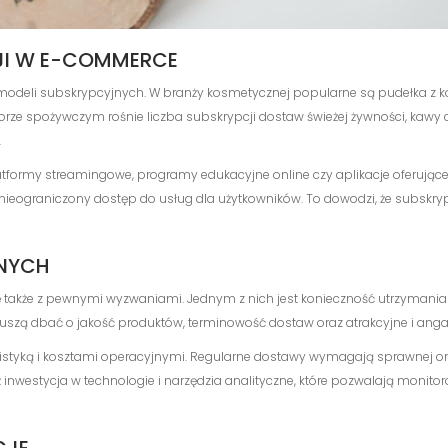
JI W E-COMMERCE
modeli subskrypcyjnych. W branży kosmetycznej popularne są pudełka z k
orze spożywczym rośnie liczba subskrypcji dostaw świeżej żywności, ka
.
latformy streamingowe, programy edukacyjne online czy aplikacje oferując
nieograniczony dostęp do usług dla użytkowników. To dowodzi, że subskryp
JNYCH
ę także z pewnymi wyzwaniami. Jednym z nich jest konieczność utrzymania
szą dbać o jakość produktów, terminowość dostaw oraz atrakcyjne i angażuj
istyką i kosztami operacyjnymi. Regularne dostawy wymagają sprawnej o
 inwestycja w technologie i narzędzia analityczne, które pozwalają monit