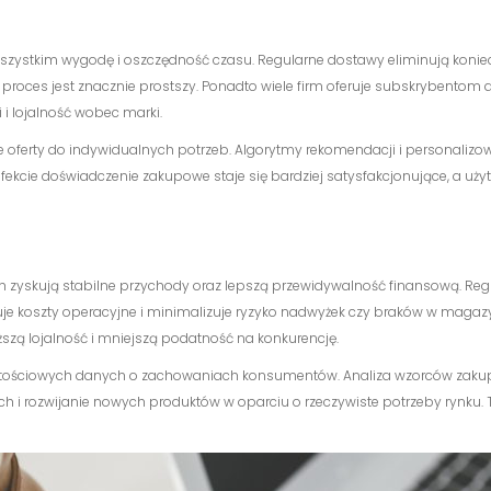
szystkim wygodę i oszczędność czasu. Regularne dostawy eliminują konie
 proces jest znacznie prostszy. Ponadto wiele firm oferuje subskrybentom
i lojalność wobec marki.
oferty do indywidualnych potrzeb. Algorytmy rekomendacji i personalizowa
efekcie doświadczenie zakupowe staje się bardziej satysfakcjonujące, a użyt
ch zyskują stabilne przychody oraz lepszą przewidywalność finansową. Re
ukuje koszty operacyjne i minimalizuje ryzyko nadwyżek czy braków w mag
yższą lojalność i mniejszą podatność na konkurencję.
tościowych danych o zachowaniach konsumentów. Analiza wzorców zakupo
 i rozwijanie nowych produktów w oparciu o rzeczywiste potrzeby rynku. 