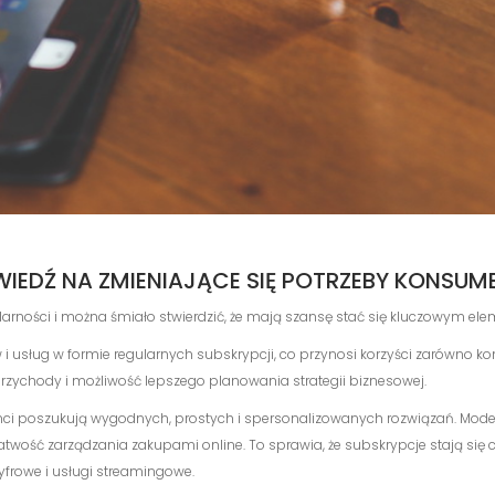
IEDŹ NA ZMIENIAJĄCE SIĘ POTRZEBY KONSU
ności i można śmiało stwierdzić, że mają szansę stać się kluczowym ele
 i usług w formie regularnych subskrypcji, co przynosi korzyści zarówno ko
przychody i możliwość lepszego planowania strategii biznesowej.
i poszukują wygodnych, prostych i spersonalizowanych rozwiązań. Model
atwość zarządzania zakupami online. To sprawia, że subskrypcje stają się c
frowe i usługi streamingowe.