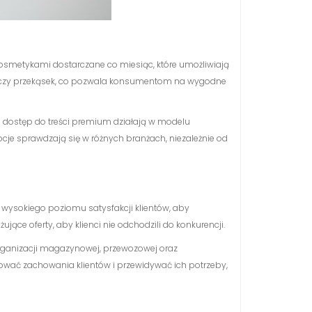
osmetykami dostarczane co miesiąc, które umożliwiają
wy czy przekąsek, co pozwala konsumentom na wygodne
e dostęp do treści premium działają w modelu
cje sprawdzają się w różnych branżach, niezależnie od
 wysokiego poziomu satysfakcji klientów, aby
ące oferty, aby klienci nie odchodzili do konkurencji.
rganizacji magazynowej, przewozowej oraz
orować zachowania klientów i przewidywać ich potrzeby,