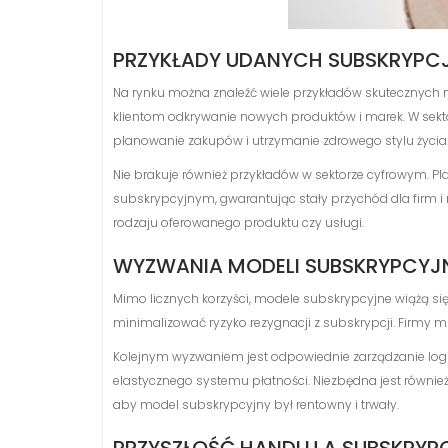
PRZYKŁADY UDANYCH SUBSKRYPC
Na rynku można znaleźć wiele przykładów skutecznych 
klientom odkrywanie nowych produktów i marek. W sekt
planowanie zakupów i utrzymanie zdrowego stylu życia
Nie brakuje również przykładów w sektorze cyfrowym. P
subskrypcyjnym, gwarantując stały przychód dla firm i 
rodzaju oferowanego produktu czy usługi.
WYZWANIA MODELI SUBSKRYPCY
Mimo licznych korzyści, modele subskrypcyjne wiążą si
minimalizować ryzyko rezygnacji z subskrypcji. Firmy mu
Kolejnym wyzwaniem jest odpowiednie zarządzanie log
elastycznego systemu płatności. Niezbędna jest również
aby model subskrypcyjny był rentowny i trwały.