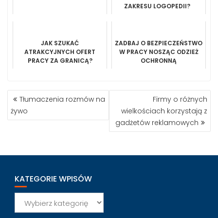
ZAKRESU LOGOPEDII?
JAK SZUKAĆ
ZADBAJ O BEZPIECZEŃSTWO
ATRAKCYJNYCH OFERT
W PRACY NOSZĄC ODZIEŻ
PRACY ZA GRANICĄ?
OCHRONNĄ
NAWIGACJA
Tłumaczenia rozmów na
Firmy o różnych
WPISU
żywo
wielkościach korzystają z
gadżetów reklamowych
KATEGORIE WPISÓW
Kategorie
wpisów