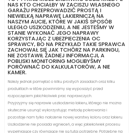
NAS KTO CHCIAŁBY W ZACISZU WŁASNEGO
GARAŻU PRZEPROWADZIĆ PROSTĄ I
NIEWIELKĄ NAPRAWĘ LAKIERNICZĄ NA
NASZYM AUCIE, KTÓRE W JAKIŚ SPOSÓB
ULEGŁO USZKODZENIU, A NIE JESTEŚMY W
STANIE WYKONAĆ JEGO NAPRAWY
KORZYSTAJĄC Z UBEZPIECZENIA OC
SPRAWCY, BO NA PRZYKŁAD TAKIE SPRAWCA
ZACHOWAŁ SIĘ JAK TCHÓRZ NA PARKINGU,
NIE ZOSTAWIŁ ŻADNEJ INFORMACJI, A
POBLISKI MONITORING MOGLIBYŚMY
PORÓWNAĆ DO KALKULATORÓW, A NIE
KAMER.
Należy jednak pamiętać o kilku prostych zasadach oraz kilku
produktach w które powinniśmy się wyposażyć przed
rozpoczęciem jakichkolwiek prac naprawczych.
Przyjrzyjmy się naprawie uszkodzenia lakieru, którego nie można
skutecznie usunąć wykorzystując metodę polerowania i
pozostaje nam tylko nałożenie nowej warstwy koloru oraz lakieru.
Uszkodzenie nie posiada wgnieceń, a więc jakiekolwiek procesu
wypełniające czy równające nie są tutaj potrzebne. Potrzebne na