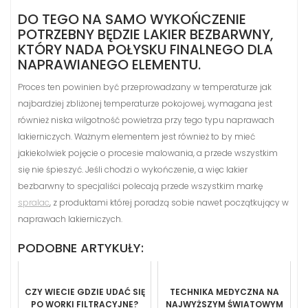
DO TEGO NA SAMO WYKOŃCZENIE
POTRZEBNY BĘDZIE LAKIER BEZBARWNY,
KTÓRY NADA POŁYSKU FINALNEGO DLA
NAPRAWIANEGO ELEMENTU.
Proces ten powinien być przeprowadzany w temperaturze jak
najbardziej zbliżonej temperaturze pokojowej, wymagana jest
również niska wilgotność powietrza przy tego typu naprawach
lakierniczych. Ważnym elementem jest również to by mieć
jakiekolwiek pojęcie o procesie malowania, a przede wszystkim
się nie śpieszyć. Jeśli chodzi o wykończenie, a więc lakier
bezbarwny to specjaliści polecają przede wszystkim markę
spralac
, z produktami której poradzą sobie nawet początkujący w
naprawach lakierniczych.
PODOBNE ARTYKUŁY:
CZY WIECIE GDZIE UDAĆ SIĘ
TECHNIKA MEDYCZNA NA
PO WORKI FILTRACYJNE?
NAJWYŻSZYM ŚWIATOWYM