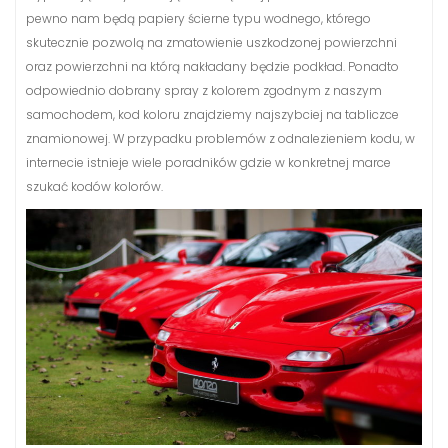
pewno nam będą papiery ścierne typu wodnego, którego
skutecznie pozwolą na zmatowienie uszkodzonej powierzchni
oraz powierzchni na którą nakładany będzie podkład. Ponadto
odpowiednio dobrany spray z kolorem zgodnym z naszym
samochodem, kod koloru znajdziemy najszybciej na tabliczce
znamionowej. W przypadku problemów z odnalezieniem kodu, w
internecie istnieje wiele poradników gdzie w konkretnej marce
szukać kodów kolorów.