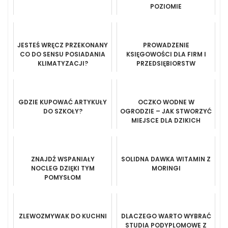
POZIOMIE
JESTEŚ WRĘCZ PRZEKONANY
PROWADZENIE
CO DO SENSU POSIADANIA
KSIĘGOWOŚCI DLA FIRM I
KLIMATYZACJI?
PRZEDSIĘBIORSTW
GDZIE KUPOWAĆ ARTYKUŁY
OCZKO WODNE W
DO SZKOŁY?
OGRODZIE – JAK STWORZYĆ
MIEJSCE DLA DZIKICH
ZWIERZĄT?
ZNAJDŹ WSPANIAŁY
SOLIDNA DAWKA WITAMIN Z
NOCLEG DZIĘKI TYM
MORINGI
POMYSŁOM
ZLEWOZMYWAK DO KUCHNI
DLACZEGO WARTO WYBRAĆ
STUDIA PODYPLOMOWE Z