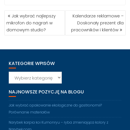
KOMUNISTÓW
NAWIGACJA
Jak wybrać najlepszy
Kalendarze reklamowe –
WPISU
mikrofon do nagrań w
Doskonały prezent dla
domowym studio?
pracowników i klientów
KATEGORIE WPISÓW
Kategorie
wpisów
NAJNOWSZE POZYCJĘ NA BLOGU
Jak wybrać opakowanie ekologiczne do gastronomii?
Porównanie materiałów
Narybek karpia koi Kumonryu – ryba zmieniająca kolory z
Narybek.com