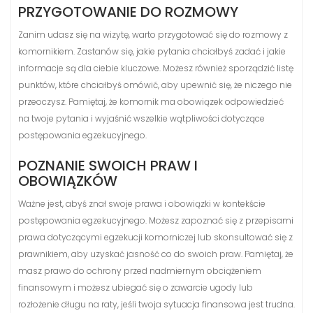
PRZYGOTOWANIE DO ROZMOWY
Zanim udasz się na wizytę, warto przygotować się do rozmowy z
komornikiem. Zastanów się, jakie pytania chciałbyś zadać i jakie
informacje są dla ciebie kluczowe. Możesz również sporządzić listę
punktów, które chciałbyś omówić, aby upewnić się, że niczego nie
przeoczysz. Pamiętaj, że komornik ma obowiązek odpowiedzieć
na twoje pytania i wyjaśnić wszelkie wątpliwości dotyczące
postępowania egzekucyjnego.
POZNANIE SWOICH PRAW I
OBOWIĄZKÓW
Ważne jest, abyś znał swoje prawa i obowiązki w kontekście
postępowania egzekucyjnego. Możesz zapoznać się z przepisami
prawa dotyczącymi egzekucji komorniczej lub skonsultować się z
prawnikiem, aby uzyskać jasność co do swoich praw. Pamiętaj, że
masz prawo do ochrony przed nadmiernym obciążeniem
finansowym i możesz ubiegać się o zawarcie ugody lub
rozłożenie długu na raty, jeśli twoja sytuacja finansowa jest trudna.