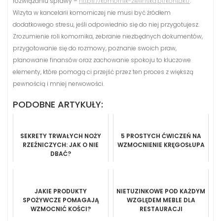
rozwiązaniu sprawy –
https://komornik-zielinska.pl/kontakt/
.
Wizyta w kancelarii komorniczej nie musi być źródłem
dodatkowego stresu, jeśli odpowiednio się do niej przygotujesz.
Zrozumienie roli komornika, zebranie niezbędnych dokumentów,
przygotowanie się do rozmowy, poznanie swoich praw,
planowanie finansów oraz zachowanie spokoju to kluczowe
elementy, które pomogą ci przejść przez ten proces z większą
pewnością i mniej nerwowości.
PODOBNE ARTYKUŁY:
SEKRETY TRWAŁYCH NOŻY
5 PROSTYCH ĆWICZEŃ NA
RZEŹNICZYCH: JAK O NIE
WZMOCNIENIE KRĘGOSŁUPA
DBAĆ?
JAKIE PRODUKTY
NIETUZINKOWE POD KAŻDYM
SPOŻYWCZE POMAGAJĄ
WZGLĘDEM MEBLE DLA
WZMOCNIĆ KOŚCI?
RESTAURACJI