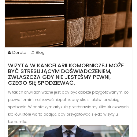
Dorota
Blog
WIZYTA W KANCELARII KOMORNICZEJ MOŻE
BYĆ STRESUJĄCYM DOŚWIADCZENIEM,
ZWŁASZCZA GDY NIE JESTEŚMY PEWNI,
CZEGO SIĘ SPODZIEWAĆ.
W takich chwilach ważne jest, aby być dobrze przygotowanym, co
pozwoli zminimalizować niepotrzebny stres i ułatwi przebieg
spotkania. W poniższym artykule przedstawiamy kilka kluczowych
kroków, które warto podjąć, aby przygotować się do wizyty u
komornika.