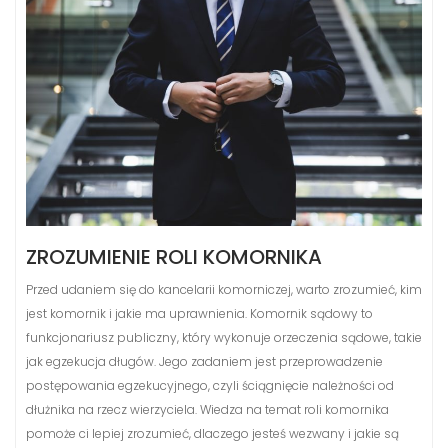
ZROZUMIENIE ROLI KOMORNIKA
Przed udaniem się do kancelarii komorniczej, warto zrozumieć, kim
jest komornik i jakie ma uprawnienia. Komornik sądowy to
funkcjonariusz publiczny, który wykonuje orzeczenia sądowe, takie
jak egzekucja długów. Jego zadaniem jest przeprowadzenie
postępowania egzekucyjnego, czyli ściągnięcie należności od
dłużnika na rzecz wierzyciela. Wiedza na temat roli komornika
pomoże ci lepiej zrozumieć, dlaczego jesteś wezwany i jakie są