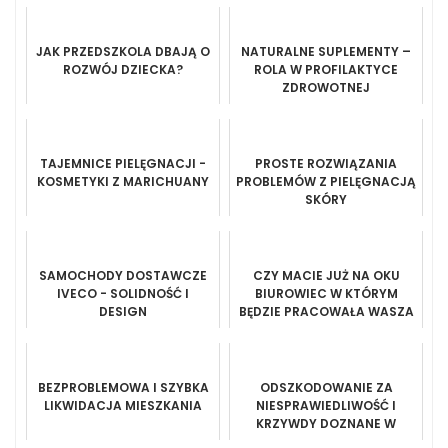
JAK PRZEDSZKOLA DBAJĄ O
NATURALNE SUPLEMENTY –
ROZWÓJ DZIECKA?
ROLA W PROFILAKTYCE
ZDROWOTNEJ
TAJEMNICE PIELĘGNACJI -
PROSTE ROZWIĄZANIA
KOSMETYKI Z MARICHUANY
PROBLEMÓW Z PIELĘGNACJĄ
SKÓRY
SAMOCHODY DOSTAWCZE
CZY MACIE JUŻ NA OKU
IVECO - SOLIDNOŚĆ I
BIUROWIEC W KTÓRYM
DESIGN
BĘDZIE PRACOWAŁA WASZA
FIRMA?
BEZPROBLEMOWA I SZYBKA
ODSZKODOWANIE ZA
LIKWIDACJA MIESZKANIA
NIESPRAWIEDLIWOŚĆ I
KRZYWDY DOZNANE W
CZASACH PANOWANIA