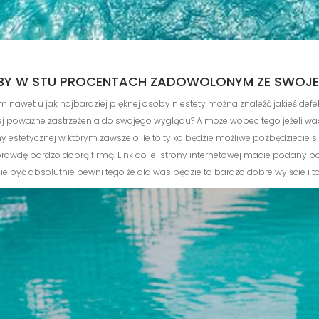
YŁBY W STU PROCENTACH ZADOWOLONYM ZE SWOJ
 nawet u jak najbardziej pięknej osoby niestety można znaleźć jakieś defekt
iej poważne zastrzeżenia do swojego wyglądu? A może wobec tego jeżeli wa
y estetycznej w którym zawsze o ile to tylko będzie możliwe pozbędziecie si
ę bardzo dobrą firmą. Link do jej strony internetowej macie podany poniże
ecie być absolutnie pewni tego że dla was będzie to bardzo dobre wyjście i to n