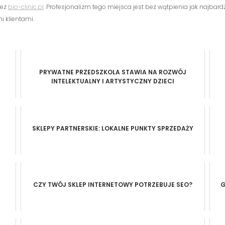
zez
bio-clinic.pl
. Profesjonalizm tego miejsca jest bez wątpienia jak najba
i klientami.
PRYWATNE PRZEDSZKOLA STAWIA NA ROZWÓJ
INTELEKTUALNY I ARTYSTYCZNY DZIECI
SKLEPY PARTNERSKIE: LOKALNE PUNKTY SPRZEDAŻY
CZY TWÓJ SKLEP INTERNETOWY POTRZEBUJE SEO?
G