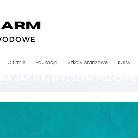
O firmie
Edukacja
Szkoły branżowe
Kursy
NA JAK NAJWYŻSZYM POZIOMIE