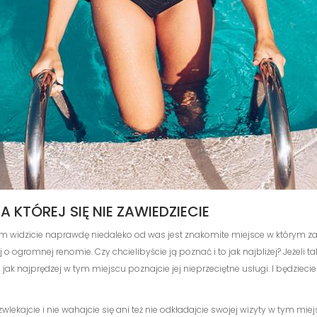
 KTÓREJ SIĘ NIE ZAWIEDZIECIE
m widzicie naprawdę niedaleko od was jest znakomite miejsce w którym 
ogromnej renomie. Czy chcielibyście ją poznać i to jak najbliżej? Jeżeli tak
e jak najprędzej w tym miejscu poznajcie jej nieprzeciętne usługi. I będziec
ekajcie i nie wahajcie się ani też nie odkładajcie swojej wizyty w tym mi