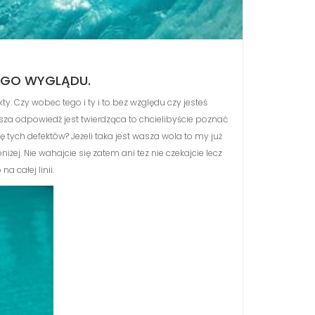
EGO WYGLĄDU.
y. Czy wobec tego i ty i to bez względu czy jesteś
sza odpowiedź jest twierdząca to chcielibyście poznać
ę tych defektów? Jeżeli taka jest wasza wola to my już
j. Nie wahajcie się zatem ani tez nie czekajcie lecz
a całej linii.