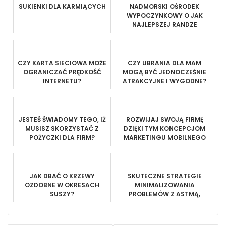
SUKIENKI DLA KARMIĄCYCH
NADMORSKI OŚRODEK
WYPOCZYNKOWY O JAK
NAJLEPSZEJ RANDZE
CZY KARTA SIECIOWA MOŻE
CZY UBRANIA DLA MAM
OGRANICZAĆ PRĘDKOŚĆ
MOGĄ BYĆ JEDNOCZEŚNIE
INTERNETU?
ATRAKCYJNE I WYGODNE?
JESTEŚ ŚWIADOMY TEGO, IŻ
ROZWIJAJ SWOJĄ FIRMĘ
MUSISZ SKORZYSTAĆ Z
DZIĘKI TYM KONCEPCJOM
POŻYCZKI DLA FIRM?
MARKETINGU MOBILNEGO
JAK DBAĆ O KRZEWY
SKUTECZNE STRATEGIE
OZDOBNE W OKRESACH
MINIMALIZOWANIA
SUSZY?
PROBLEMÓW Z ASTMĄ,
KTÓRE DZIAŁAJĄ DOBRZE