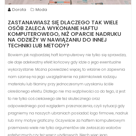
Dorota
Moda
ZASTANAWIASZ SIĘ DLACZEGO TAK WIELE
OSÓB ZALECA WYKONANIE HAFTU
KOMPUTEROWEGO, NIŻ OPARCIE NADRUKU
NA ODZIEŻY W NAWIĄZANIU DO INNEJ
TECHNIKI LUB METODY?
Bowiem jak najbardziej haft komputerowy nie tylko się sprawdza,
ale daje adekwatny efekt końcowy gdy idzie o jego ewentualne
wykorzystanie. Można powiedzieć więcej, to właśnie on zapewnia
nam szansę na jego uwzględnienie na jakimkolwiek rodzaju
materiału lub tkaniny przy jednoczesnym uzyskaniu ściśle
określonego efektu. Dlatego nie ma wątpliwości co do tego, iż jest
to nie tylko coś ciekawego ale też skutecznego oraz
odpowiedniego pod względem przeznaczenia, czyli sytuacji gdy
pragniemy na naszych ubraniach posiadać logo firmowe, nadruk
lub inny motyw graficzny. Oczywiście za haftem komputerowym
przemawia wiele nie tylko argumentów ale zwłaszcza walorów
estetycznych czy też wręcz użytkowych. Niech więc jego