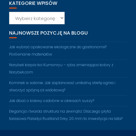
KATEGORIE WPISÓW
Kategorie
wpisów
NAJNOWSZE POZYCJĘ NA BLOGU
Jak wybrać opakowanie ekologiczne do gastronomii?
Porównanie materiałów
Narybek karpia koi Kumonryu – ryba zmieniająca kolory z
Narybek.com
Kominek w salonie: Jak zaplanować unikalną strefę ognia i
stworzyć spójną oś widokową?
Jak dbać o krzewy ozdobne w okresach suszy?
Elegancja i twarda struktura na zewnątrz: Dlaczego płyta
tarasowa Paradyż Rustland Grey 20 mm to inwestycja na lata?