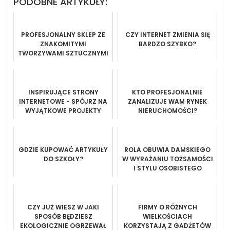
PODOBNE ARTYKUŁY:
PROFESJONALNY SKLEP ZE
CZY INTERNET ZMIENIA SIĘ
ZNAKOMITYMI
BARDZO SZYBKO?
TWORZYWAMI SZTUCZNYMI
INSPIRUJĄCE STRONY
KTO PROFESJONALNIE
INTERNETOWE - SPÓJRZ NA
ZANALIZUJE WAM RYNEK
WYJĄTKOWE PROJEKTY
NIERUCHOMOŚCI?
GDZIE KUPOWAĆ ARTYKUŁY
ROLA OBUWIA DAMSKIEGO
DO SZKOŁY?
W WYRAŻANIU TOŻSAMOŚCI
I STYLU OSOBISTEGO
CZY JUŻ WIESZ W JAKI
FIRMY O RÓŻNYCH
SPOSÓB BĘDZIESZ
WIELKOŚCIACH
EKOLOGICZNIE OGRZEWAŁ
KORZYSTAJĄ Z GADŻETÓW