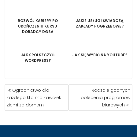
SWÓJ DOM?
REKLAMOWYCH
ROZWÓJ KARIERY PO
JAKIE USŁUGI ŚWIADCZĄ
UKOŃCZENIU KURSU
ZAKŁADY POGRZEBOWE?
DORADCY DGSA
JAK SPOLSZCZYĆ
JAK SIĘ WYBIĆ NA YOUTUBE?
WORDPRESS?
NAWIGACJA
Ogrodnictwo dla
Rodzaje godnych
WPISU
każdego kto ma kawałek
polecenia programów
ziemi za domem.
biurowych