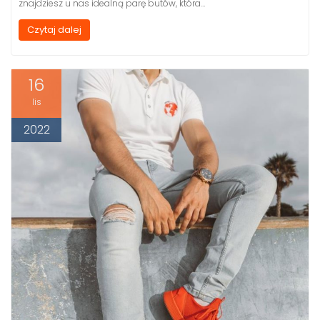
znajdziesz u nas idealną parę butów, która…
Czytaj dalej
16
lis
2022