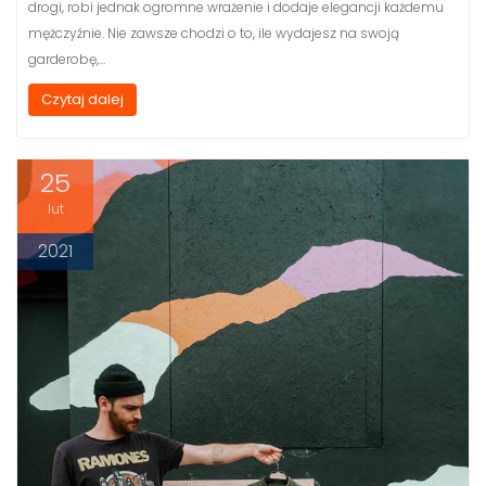
drogi, robi jednak ogromne wrażenie i dodaje elegancji każdemu
mężczyźnie. Nie zawsze chodzi o to, ile wydajesz na swoją
garderobę,…
Czytaj dalej
25
lut
2021