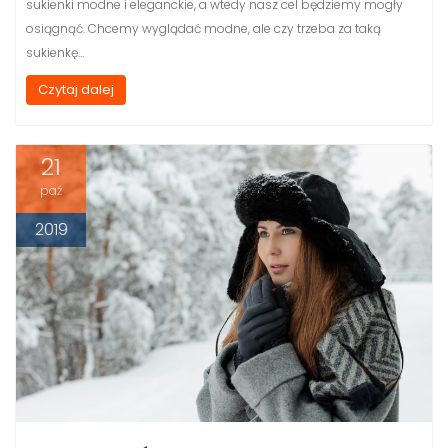
sukienki modne i eleganckie, a wtedy nasz cel będziemy mogły
osiągnąć. Chcemy wyglądać modne, ale czy trzeba za taką
sukienkę…
Czytaj dalej
21
paź
2019