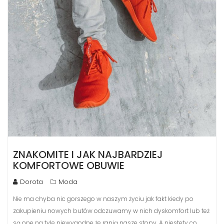
ZNAKOMITE I JAK NAJBARDZIEJ
KOMFORTOWE OBUWIE
Dorota
Moda
Nie ma chyba nic gorszego w naszym życiu jak fakt kiedy po
zakupieniu nowych butów odczuwamy w nich dyskomfort lub też
są one na tyle niewygodne że ranią nasze stopy. A niestety co