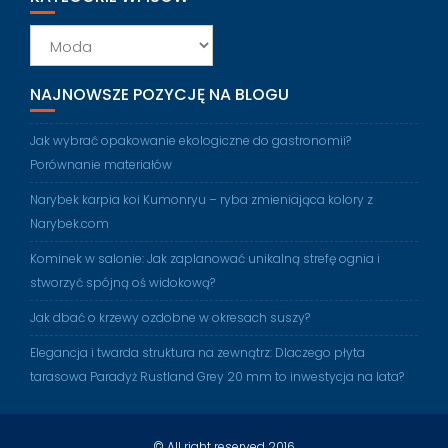
Kategorie
wpisów
NAJNOWSZE POZYCJĘ NA BLOGU
Jak wybrać opakowanie ekologiczne do gastronomii?
Porównanie materiałów
Narybek karpia koi Kumonryu – ryba zmieniająca kolory z
Narybek.com
Kominek w salonie: Jak zaplanować unikalną strefę ognia i
stworzyć spójną oś widokową?
Jak dbać o krzewy ozdobne w okresach suszy?
Elegancja i twarda struktura na zewnątrz: Dlaczego płyta
tarasowa Paradyż Rustland Grey 20 mm to inwestycja na lata?
© All right reserved 2016