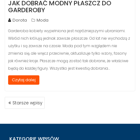
JAK DOBRAĆ MODNY PŁASZCZ DO
GARDEROBY
Dorota
Moda
Garderoba kobiety wypełniona jest najróżniejszymi ubraniami.
Wśród nich królują jednak zawsze płaszcze. Od lat nie wychodzą z
użytku i są zawsze na czasie. Moda pod tym względem nie
zmienia się, ale wręcz przeciwnie, aktualizuje tylko wzory, fasony
jak również kroje. Płaszcze mogą zostać tak dobrane, że właściwe
będą do każdej figury. Wszystko jest kwestią dobrania…
Czytaj dalej
NAWIGACJA
Starsze wpisy
PO
WPISACH
KATEGORIE WPISÓW