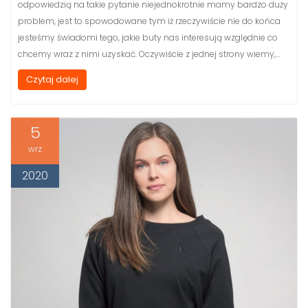
odpowiedzią na takie pytanie niejednokrotnie mamy bardzo duży
problem, jest to spowodowane tym iż rzeczywiście nie do końca
jesteśmy świadomi tego, jakie buty nas interesują względnie co
chcemy wraz z nimi uzyskać. Oczywiście z jednej strony wiemy,…
Czytaj dalej
5
wrz
2020