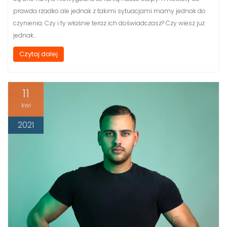
prawda rzadko ale jednak z takimi sytuacjami mamy jednak do
czynienia. Czy i ty właśnie teraz ich doświadczasz? Czy wiesz już
jednak…
Czytaj dalej
11
kwi
2021