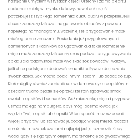
następnie umyciem wszystkich części. Orzechy i ziarna pieprzu
doskonale mielą w młynku do kawy, nawet cukier, jeśli
potrzebujesz szybkiego zamiennika cukru pudru w przepisie.Jeśli
chcesz zaoszczędzić czas na gotowanie obiadów z powodu
napiętego harmonogramu, wcześniejsze przygotowanie może
mieć ogromne znaczenie. Posiadanie już przygotowanych i
odmierzonych składników do ugotowania, a także rozmrożenie
mięsa może zaoszczędzić cenny czas podczas przygotowywania
obiadu dla rodziny.Ktoś może wyciskać sok z owoców i warzyw,
jeśli chce podstępnie dodawać składniki odżywcze do jedzenia
swoich dzieci. Sok można polać innymi sokami lub dodać do zup.
Ktoś mógłby również zamienić sok w domowe cykle pop, którym
dzieciom trudno będzie się oprzeć.Przestań zgadywać smak
swoich klopsików i bochenków. Weź mieszankę mięsa i przypraw i
usmaż małego hamburgera, abyś mógł posmakować, jak
wyjdzie Twój klopsik lub klopsiki. W ten sposób możesz dodać
więcej przypraw lub stonować je, dodając więcej mięsa.Podczas
smażenia mrożonek czasami najlepiej jest je rozmrozić. Kiedy
woda łączy się z gorącym olejem, ma tendencję do gwałtownego