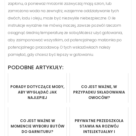
zapłonu, a ponieważ mrożonki zazwyczaj mają szron, lub
zamrożona woda na zewnątrz, wzajemne oddziaływanie tych
dwóch, lodu i oleju, może być niezwykle niebezpieczne. O ile
instrukcje wyraźnie nie mówią inaczej, zawsze pozwól rzeczom
osiągnąć średnią temperaturę ze sobą.Możesz użyć gotowania,
aby zaimponować wszystkim, od potencjalnego małżonka po
potencjalnego pracodawcę. O tych wskazówkach należy
pamiętać, gdy chcesz być lepszy w gotowaniu.
PODOBNE ARTYKUŁY:
PORADY DOTYCZĄCE MODY,
CO JEST WAŻNE, W
ABY WYGLĄDAĆ JAK
PRZYPADKU SKŁADOWANIA
NAJLEPIEJ
OWOCÓW?
CO JEST WAŻNE W
PRYWATNE PRZEDSZKOLA
MOMENCIE WYBORU BUTÓW
STAWIA NA ROZWÓJ
DO GARNITURU?
INTELEKTUALNY I