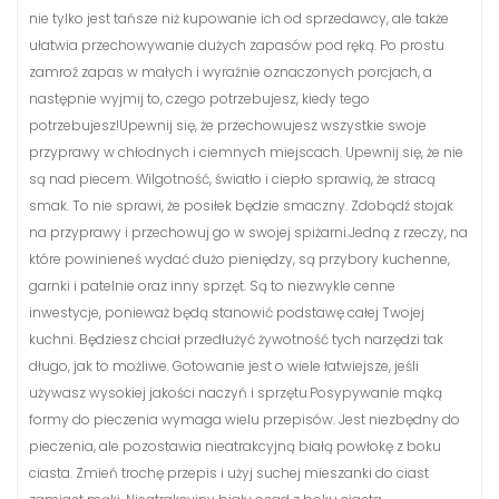
nie tylko jest tańsze niż kupowanie ich od sprzedawcy, ale także
ułatwia przechowywanie dużych zapasów pod ręką. Po prostu
zamroź zapas w małych i wyraźnie oznaczonych porcjach, a
następnie wyjmij to, czego potrzebujesz, kiedy tego
potrzebujesz!Upewnij się, że przechowujesz wszystkie swoje
przyprawy w chłodnych i ciemnych miejscach. Upewnij się, że nie
są nad piecem. Wilgotność, światło i ciepło sprawią, że stracą
smak. To nie sprawi, że posiłek będzie smaczny. Zdobądź stojak
na przyprawy i przechowuj go w swojej spiżarni.Jedną z rzeczy, na
które powinieneś wydać dużo pieniędzy, są przybory kuchenne,
garnki i patelnie oraz inny sprzęt. Są to niezwykle cenne
inwestycje, ponieważ będą stanowić podstawę całej Twojej
kuchni. Będziesz chciał przedłużyć żywotność tych narzędzi tak
długo, jak to możliwe. Gotowanie jest o wiele łatwiejsze, jeśli
używasz wysokiej jakości naczyń i sprzętu.Posypywanie mąką
formy do pieczenia wymaga wielu przepisów. Jest niezbędny do
pieczenia, ale pozostawia nieatrakcyjną białą powłokę z boku
ciasta. Zmień trochę przepis i użyj suchej mieszanki do ciast