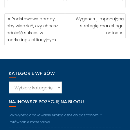
NAWIGACJA
Podstawowe porady,
Wygeneruj imponującą
WPISU
aby wiedzieć, czy chcesz
strategię marketingu
odnieść sukces w
online
marketingu afiliacyjnym
KATEGORIE WPISÓW
Kategorie
wpisów
NAJNOWSZE POZYCJĘ NA BLOGU
Jak wybrać opakowanie ekologiczne do gastronomii?
Porównanie materiałów