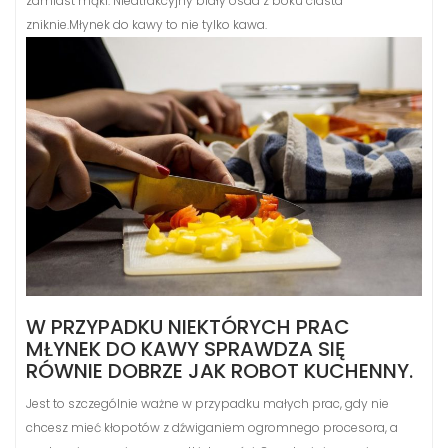
zamiast mąki. Nieatrakcyjny biały osad z boku ciasta
zniknie.Młynek do kawy to nie tylko kawa.
W PRZYPADKU NIEKTÓRYCH PRAC
MŁYNEK DO KAWY SPRAWDZA SIĘ
RÓWNIE DOBRZE JAK ROBOT KUCHENNY.
Jest to szczególnie ważne w przypadku małych prac, gdy nie
chcesz mieć kłopotów z dźwiganiem ogromnego procesora, a