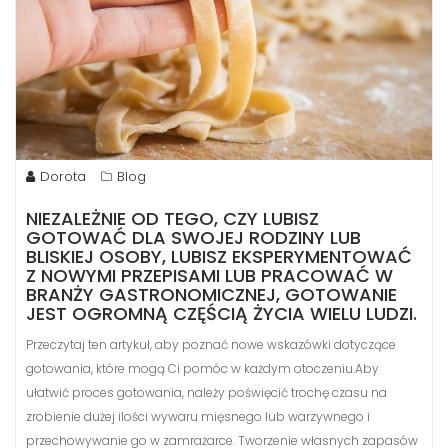
Dorota
Blog
NIEZALEŻNIE OD TEGO, CZY LUBISZ
GOTOWAĆ DLA SWOJEJ RODZINY LUB
BLISKIEJ OSOBY, LUBISZ EKSPERYMENTOWAĆ
Z NOWYMI PRZEPISAMI LUB PRACOWAĆ W
BRANŻY GASTRONOMICZNEJ, GOTOWANIE
JEST OGROMNĄ CZĘŚCIĄ ŻYCIA WIELU LUDZI.
Przeczytaj ten artykuł, aby poznać nowe wskazówki dotyczące
gotowania, które mogą Ci pomóc w każdym otoczeniu.Aby
ułatwić proces gotowania, należy poświęcić trochę czasu na
zrobienie dużej ilości wywaru mięsnego lub warzywnego i
przechowywanie go w zamrażarce. Tworzenie własnych zapasów