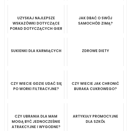
ARTYSTYCZNY DZIECI
UZYSKAJ NAJLEPSZE
JAK DBAĆ O SWÓJ
WSKAZÓWKI DOTYCZĄCE
SAMOCHÓD ZIMĄ?
PORAD DOTYCZĄCYCH GIER
WIDEO TUTAJ
SUKIENKI DLA KARMIĄCYCH
ZDROWE DIETY
CZY WIECIE GDZIE UDAĆ SIĘ
CZY WIECIE JAK CHRONIĆ
PO WORKI FILTRACYJNE?
BURAKA CUKROWEGO?
CZY UBRANIA DLA MAM
ARTYKUŁY PROMOCYJNE
MOGĄ BYĆ JEDNOCZEŚNIE
DLA SZKÓŁ
ATRAKCYJNE I WYGODNE?