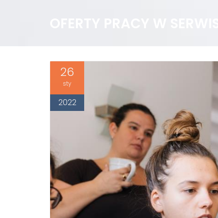
OFERTY PRACY W SERWI
26
sty
2022