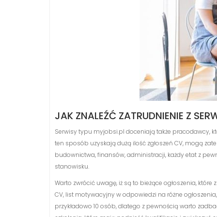
JAK ZNALEŹĆ ZATRUDNIENIE Z SE
Serwisy typu myjobsi.pl doceniają także pracodawcy, k
ten sposób uzyskają dużą ilość zgłoszeń CV, mogą zat
budownictwa, finansów, administracji, każdy etat z p
stanowisku.
Warto zwrócić uwagę, iż są to bieżące ogłoszenia, któr
CV, list motywacyjny w odpowiedzi na różne ogłoszenia, 
przykładowo 10 osób, dlatego z pewnością warto zadba