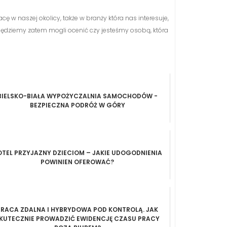
ę w naszej okolicy, także w branży która nas interesuje,
będziemy zatem mogli ocenić czy jesteśmy osobą, która
BIELSKO-BIAŁA WYPOŻYCZALNIA SAMOCHODÓW -
BEZPIECZNA PODRÓŻ W GÓRY
TEL PRZYJAZNY DZIECIOM – JAKIE UDOGODNIENIA
POWINIEN OFEROWAĆ?
PRACA ZDALNA I HYBRYDOWA POD KONTROLĄ. JAK
KUTECZNIE PROWADZIĆ EWIDENCJĘ CZASU PRACY