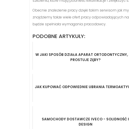
szkolenia, które mają podnieść kwalifikacje i zwiększyć 
Obecnie znalezienie pracy dzięki takim serwisom jak myjo
znajdziemy także wiele ofert pracy odpowiadających n
będzie spełniała wymagania pracodawcy.
PODOBNE ARTYKUŁY:
W JAKI SPOSÓB DZIAŁA APARAT ORTODONTYCZNY, 
PROSTUJE ZĘBY?
JAK KUPOWAĆ ODPOWIEDNIE UBRANIA TERMOAKT
SAMOCHODY DOSTAWCZE IVECO - SOLIDNOŚĆ I
DESIGN