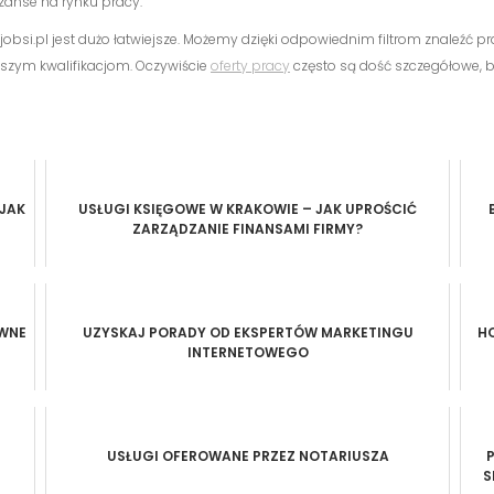
szanse na rynku pracy.
bsi.pl jest dużo łatwiejsze. Możemy dzięki odpowiednim filtrom znaleźć prac
aszym kwalifikacjom. Oczywiście
oferty pracy
często są dość szczegółowe, 
JAK
USŁUGI KSIĘGOWE W KRAKOWIE – JAK UPROŚCIĆ
ZARZĄDZANIE FINANSAMI FIRMY?
YWNE
UZYSKAJ PORADY OD EKSPERTÓW MARKETINGU
HO
INTERNETOWEGO
USŁUGI OFEROWANE PRZEZ NOTARIUSZA
S