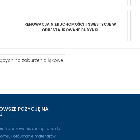
RENOWACJA NIERUCHOMOŚCI: INWESTYCJE W
ODRESTAUROWANE BUDYNKI
iących na zaburzenia lękowe
OWSZE POZYCJĘ NA
U
brać opakowanie ekologiczne do
nomii? Porównanie materiałów