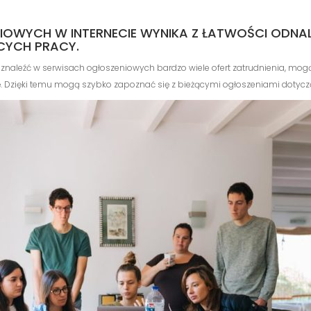
OWYCH W INTERNECIE WYNIKA Z ŁATWOŚCI ODNAL
YCH PRACY.
znaleźć w serwisach ogłoszeniowych bardzo wiele ofert zatrudnienia, mogą 
cę. Dzięki temu mogą szybko zapoznać się z bieżącymi ogłoszeniami dotycz