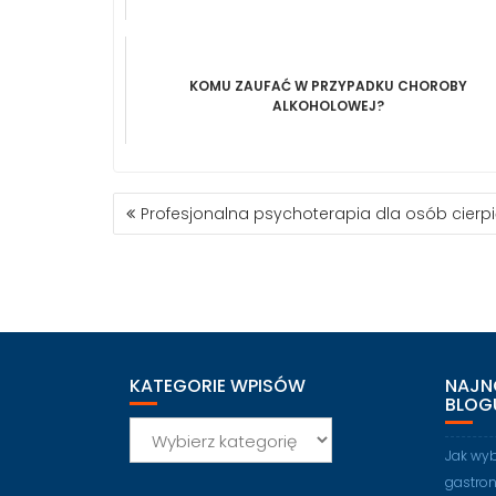
KOMU ZAUFAĆ W PRZYPADKU CHOROBY
ALKOHOLOWEJ?
NAWIGACJA
Profesjonalna psychoterapia dla osób cierp
WPISU
KATEGORIE WPISÓW
NAJN
BLOG
Kategorie
wpisów
Jak wy
gastro