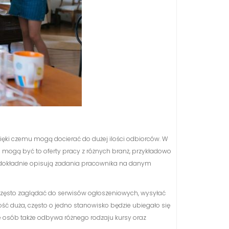
ięki czemu mogą docierać do dużej ilości odbiorców. W
mogą być to oferty pracy z różnych branż, przykładowo
o dokładnie opisują zadania pracownika na danym
y często zaglądać do serwisów ogłoszeniowych, wysyłać
dość duża, często o jedno stanowisko będzie ubiegało się
 osób także odbywa różnego rodzaju kursy oraz