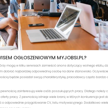
RWISEM OGŁOSZENIOWYM MYJOBSI.PL?
tórzy mogą w kilku serwisach zamieścić anons dotyczący wolnego etatu, dz
em dobrać najbardziej odpowiednią osobę na dane stanowisko. Oczywiście 
ewnością będzie posiadał swoją charakterystykę, pracodawcy często bardz
e z pewnością zainteresują wiele osób poszukujących pracy. Dlatego należ
oferty pracy. Z pewnością istnieje wiele branż, w których konkurencja jest 
ć o odpowiednie przygotowanie CV, listu motywacyjnego. Dodatkowo wiele