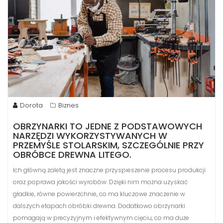
Dorota
Biznes
OBRZYNARKI TO JEDNE Z PODSTAWOWYCH
NARZĘDZI WYKORZYSTYWANYCH W
PRZEMYŚLE STOLARSKIM, SZCZEGÓLNIE PRZY
OBRÓBCE DREWNA LITEGO.
Ich główną zaletą jest znaczne przyspieszenie procesu produkcji
oraz poprawa jakości wyrobów. Dzięki nim można uzyskać
gładkie, równe powierzchnie, co ma kluczowe znaczenie w
dalszych etapach obróbki drewna. Dodatkowo obrzynarki
pomagają w precyzyjnym i efektywnym cięciu, co ma duże