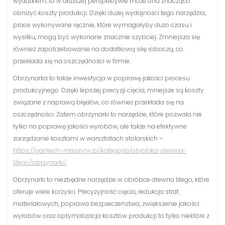
wydatkiem, to w dłuższej perspektywie może ona znacząco
obniżyć koszty produkcji. Dzięki dużej wydajności tego narzędzia,
prace wykonywane ręcznie, które wymagałyby dużo czasu i
wysiłku, mogą być wykonane znacznie szybciej. Zmniejsza się
również zapotrzebowanie na dodatkową siłę roboczą, co
przekłada się na oszczędności w firmie.
Obrzynarka to także inwestycja w poprawę jakości procesu
produkcyjnego. Dzięki lepszej precyzji cięcia, mniejsze są koszty
związane z naprawą błędów, co również przekłada się na
oszczędności. Zatem obrzynarki to narzędzie, które pozwala nie
tylko na poprawę jakości wyrobów, ale także na efektywne
zarządzanie kosztami w warsztatach stolarskich –
https://gantech-maszyny.pl/kategoria/obrobka-drewna-
litego/obrzynarki/
.
Obrzynarki to niezbędne narzędzie w obróbce drewna litego, które
oferuje wiele korzyści. Precyzyjność cięcia, redukcja strat
materiałowych, poprawa bezpieczeństwa, zwiększenie jakości
wyrobów oraz optymalizacja kosztów produkcji to tylko niektóre z