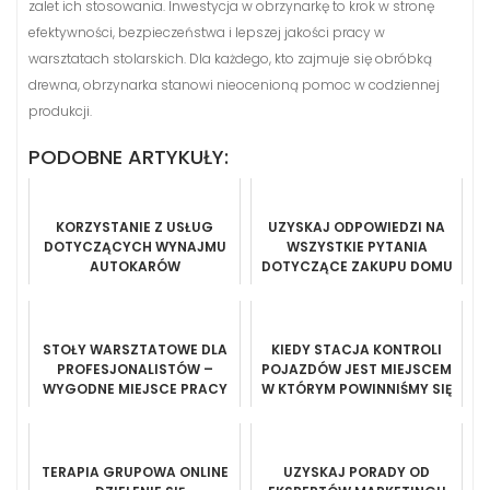
zalet ich stosowania. Inwestycja w obrzynarkę to krok w stronę
efektywności, bezpieczeństwa i lepszej jakości pracy w
warsztatach stolarskich. Dla każdego, kto zajmuje się obróbką
drewna, obrzynarka stanowi nieocenioną pomoc w codziennej
produkcji.
PODOBNE ARTYKUŁY:
KORZYSTANIE Z USŁUG
UZYSKAJ ODPOWIEDZI NA
DOTYCZĄCYCH WYNAJMU
WSZYSTKIE PYTANIA
AUTOKARÓW
DOTYCZĄCE ZAKUPU DOMU
STOŁY WARSZTATOWE DLA
KIEDY STACJA KONTROLI
PROFESJONALISTÓW –
POJAZDÓW JEST MIEJSCEM
WYGODNE MIEJSCE PRACY
W KTÓRYM POWINNIŚMY SIĘ
ZJAWIĆ
TERAPIA GRUPOWA ONLINE
UZYSKAJ PORADY OD