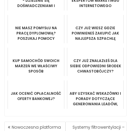
- DZIELENIE SIĘ
EKSPERTÓW MARKETINGU
DOŚWIADCZENIAMI I
INTERNETOWEGO
WZAJEMNE WSPARCIE
NIE MASZ POMYSŁU NA
CZY JUŻ WIESZ GDZIE
PRACĘ DYPLOMOWĄ?
POWINIENEŚ ZAKUPIĆ JAK
POSZUKAJ POMOCY
NAJLEPSZA SZPACHLĘ
SPECJALISTY.
SAMOCHODOWĄ?
KUP SAMOCHÓD SWOICH
CZY JUŻ ZNALAZŁEŚ DLA
MARZEŃ WE WŁAŚCIWY
SIEBIE ODPOWIEDNI ŚRODEK
SPOSÓB
CHWASTOBÓJCZY?
JAK OCENIĆ OPŁACALNOŚĆ
ABY UZYSKAĆ WSKAZÓWKI I
OFERTY BANKOWEJ?
PORADY DOTYCZĄCE
GENEROWANIA LEADÓW,
KTÓRYCH POTRZEBUJESZ,
PRZECZYTAJ TO
NAWIGACJA
Nowoczesna platforma
Systemy filtrowentylacji –