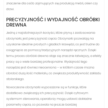
znaczenie dla osób zajmujących się produkcją mebli, okien czy
drzwi.
PRECYZYJNOŚĆ I WYDAJNOŚĆ OBRÓBKI
DREWNA
Jedną z najistotniejszych korzyści, które płyną z zastosowania
obrzynarki, jest precyzyjność cięcia. Obrzynarki pozwalają na
uzyskanie idealnie prostych i gładkich krawędzi, co jest trudne do
osiągnięcia za pomocą tradycyjnych narzędzi ręcznych. Dzięki
temu proces obróbki drewna staje się znacznie łatwiejszy, a efekty
pracy są o wiele bardziej profesjonalne. Wydajność tego
narzędzia jest również nieoceniona – w krótkim czasie można
obrobić dużą ilość materiału, co zwiększa produktywność zakładu
stolarskiego.
Nowoczesne obrzynarki wyposażone są w funkcje, które
dodatkowo zwiększają ich precyzyjność. Dzięki cyfrowym
systemom sterowania, operatorzy mogą ustawić dokładne
parametry cięcia, co pozwala na jeszcze bardziej