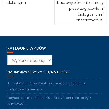
WPISU
edukacyjna
kluczowy element ochrony
przed zagrożeniami
biologicznymi i
chemicznymi
KATEGORIE WPISÓW
Kategorie
wpisów
NAJNOWSZE POZYCJĘ NA BLOGU
Jak wybrać opakowanie ekologiczne do gastronomii?
Porównanie materiałów
Narybek karpia koi Kumonryu – ryba zmieniająca kolory z
Narybek.com