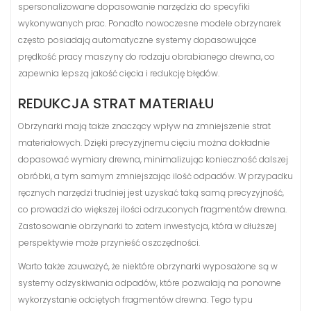
spersonalizowane dopasowanie narzędzia do specyfiki
wykonywanych prac. Ponadto nowoczesne modele obrzynarek
często posiadają automatyczne systemy dopasowujące
prędkość pracy maszyny do rodzaju obrabianego drewna, co
zapewnia lepszą jakość cięcia i redukcję błędów.
REDUKCJA STRAT MATERIAŁU
Obrzynarki mają także znaczący wpływ na zmniejszenie strat
materiałowych. Dzięki precyzyjnemu cięciu można dokładnie
dopasować wymiary drewna, minimalizując konieczność dalszej
obróbki, a tym samym zmniejszając ilość odpadów. W przypadku
ręcznych narzędzi trudniej jest uzyskać taką samą precyzyjność,
co prowadzi do większej ilości odrzuconych fragmentów drewna.
Zastosowanie obrzynarki to zatem inwestycja, która w dłuższej
perspektywie może przynieść oszczędności.
Warto także zauważyć, że niektóre obrzynarki wyposażone są w
systemy odzyskiwania odpadów, które pozwalają na ponowne
wykorzystanie odciętych fragmentów drewna. Tego typu