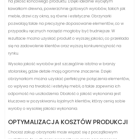
na jakość końcowego produktu. Dzięki idealnie wyciętym
kawałkom drewna, powierzchnie gotowych wyrobów, takich jak
meble, drzwi czy okna, są równe i estetyczne. Obrzynarki
pozwalają także na precyzyjne dopasowanie elementów, co w
przypadku ręcznych narzędzi mogłoby być trudniejsze. W
rezultacie można uzyskać produkt o wyższej jakości, co przekłada
się na zadowolenie klientów oraz wyższą konkurencyjność na
rynku.
Wysoka jakość wyrobów jest szczególnie istotna w branży
stolarskiej, gdzie detale mają ogromne znaczenie. Dzięki
obrzynarkom można uzyskać perfekcyjne połączenia elementów,
co wpływa na trwałość i estetykę mebli, a także zapewnia ich
odporność na uszkodzenia. Dbałość o jakość wykonania jest
kluczowa w pozyskiwaniu lojalnych klientów, którzy cenią sobie
wyroby o wysokiej jakości wykonania.
OPTYMALIZACJA KOSZTÓW PRODUKCJI
Chociaż zakup obrzynarki może wiązać się z początkowym