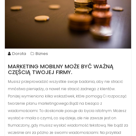
Dorota
Biznes
MARKETING MOBILNY MOŻE BYĆ WAŻNĄ
CZĘŚCIĄ TWOJEJ FIRMY.
Musisz przeprowadzić wszystkie swoje badania, aby nie stracić
mnóstwa pieniędzy, a nawet nie stracić żadnego z klientów.
Poniżej wymieniono kilka wskazówek, które pomogą Ci rozpocząć
tworzenie planu marketingowego.Bądź na bieżąco z
wiadomościami. To doskonale pasuje do bycia istotnym. Możesz
wysłać e-maila o czymś, co się dzieje, ale nie zawsze jest on
tłumaczony, gdy musisz wysłać wiadomość tekstową. Nie bądź za
wcześnie ani za późno ze swoimi wiadomościami. Na przykład