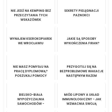
NIE JEDŹ NA KEMPING BEZ
SEKRETY PIELĘGNACJI
PRZECZYTANIA TYCH
PAZNOKCI
WSKAZÓWEK
WYNAJEM KSEROKOPIAREK
JAKIE SĄ SPOSOBY
WE WROCŁAWIU
WYKOŃCZENIA FIRAN?
NIE MASZ POMYSŁU NA
PRZYGOTUJ SIĘ NA
PRACĘ DYPLOMOWĄ?
BEZPROBLEMOWE WAKACJE
POSZUKAJ POMOCY
NASTĘPNYM RAZEM
SPECJALISTY.
BIELSKO-BIAŁA
MIÓD LIPOWY A UKŁAD
WYPOŻYCZALNIA
IMMUNOLOGICZNY - JAK
SAMOCHODÓW -
WZMACNIA SWOJĄ
BEZPIECZNA PODRÓŻ W
ODPORNOŚĆ?