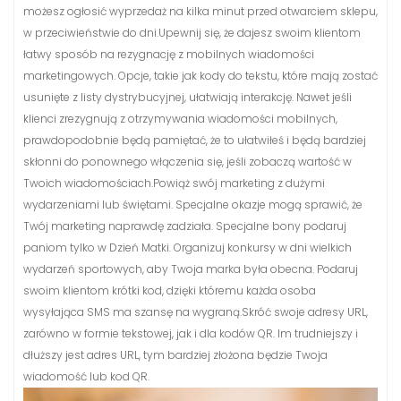
możesz ogłosić wyprzedaż na kilka minut przed otwarciem sklepu,
w przeciwieństwie do dni.Upewnij się, że dajesz swoim klientom
łatwy sposób na rezygnację z mobilnych wiadomości
marketingowych. Opcje, takie jak kody do tekstu, które mają zostać
usunięte z listy dystrybucyjnej, ułatwiają interakcję. Nawet jeśli
klienci zrezygnują z otrzymywania wiadomości mobilnych,
prawdopodobnie będą pamiętać, że to ułatwiłeś i będą bardziej
skłonni do ponownego włączenia się, jeśli zobaczą wartość w
Twoich wiadomościach.Powiąż swój marketing z dużymi
wydarzeniami lub świętami. Specjalne okazje mogą sprawić, że
Twój marketing naprawdę zadziała. Specjalne bony podaruj
paniom tylko w Dzień Matki. Organizuj konkursy w dni wielkich
wydarzeń sportowych, aby Twoja marka była obecna. Podaruj
swoim klientom krótki kod, dzięki któremu każda osoba
wysyłająca SMS ma szansę na wygraną.Skróć swoje adresy URL,
zarówno w formie tekstowej, jak i dla kodów QR. Im trudniejszy i
dłuższy jest adres URL, tym bardziej złożona będzie Twoja
wiadomość lub kod QR.