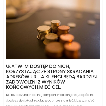
UŁATW IM DOSTĘP DO NICH,
KORZYSTAJĄC ZE STRONY SKRACANIA
ADRESÓW URL, A KLIENCI BĘDĄ BARDZIEJ
ZADOWOLENI Z WYNIKÓW
KOŃCOWYCH.MIEĆ CEL.
Nie rozpoczynaj mobilnej kampanii marketingowej, dopóki nie
dowiesz się dokładnie, dlaczego chcesz ją mieć. Możesz chcieć