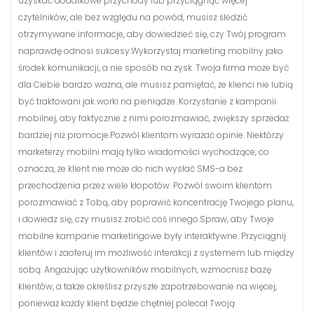
uzyskać dodatkowe przychody lub przyciągnąć więcej
czytelników, ale bez względu na powód, musisz śledzić
otrzymywane informacje, aby dowiedzieć się, czy Twój program
naprawdę odnosi sukcesy.Wykorzystaj marketing mobilny jako
środek komunikacji, a nie sposób na zysk. Twoja firma może być
dla Ciebie bardzo ważna, ale musisz pamiętać, że klienci nie lubią
być traktowani jak worki na pieniądze. Korzystanie z kampanii
mobilnej, aby faktycznie z nimi porozmawiać, zwiększy sprzedaż
bardziej niż promocje.Pozwól klientom wyrażać opinie. Niektórzy
marketerzy mobilni mają tylko wiadomości wychodzące, co
oznacza, że ​​klient nie może do nich wysłać SMS-a bez
przechodzenia przez wiele kłopotów. Pozwól swoim klientom
porozmawiać z Tobą, aby poprawić koncentrację Twojego planu,
i dowiedz się, czy musisz zrobić coś innego.Spraw, aby Twoje
mobilne kampanie marketingowe były interaktywne. Przyciągnij
klientów i zaoferuj im możliwość interakcji z systemem lub między
sobą. Angażując użytkowników mobilnych, wzmocnisz bazę
klientów, a także określisz przyszłe zapotrzebowanie na więcej,
ponieważ każdy klient będzie chętniej polecał Twoją