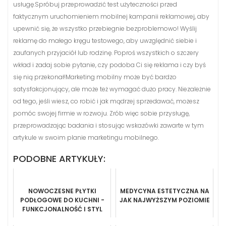
usługę.Spróbuj przeprowadzić test użyteczności przed
faktycznym uruchomieniem mobilnej kampanii reklamowej, aby
upewnić się, że wszystko przebiegnie bezproblemowo! Wyślij
reklamę do małego kręgu testowego, aby uwzględnić siebie i
zaufanych przyjaciół lub rodzinę. Poproś wszystkich o szczery
wkład i zadaj sobie pytanie, czy podoba Ci się reklama i czy byś
się nią przekonał!Marketing mobilny może być bardzo
satysfakcjonujący, ale może też wymagać dużo pracy. Niezależnie
od tego, jeśli wiesz, co robić i jak mądrzej sprzedawać, możesz
pomóc swojej firmie w rozwoju. Zrób więc sobie przysługę,
przeprowadzając badania i stosując wskazówki zawarte w tym
artykule w swoim planie marketingu mobilnego.
PODOBNE ARTYKUŁY:
NOWOCZESNE PŁYTKI
MEDYCYNA ESTETYCZNA NA
PODŁOGOWE DO KUCHNI -
JAK NAJWYŻSZYM POZIOMIE
FUNKCJONALNOŚĆ I STYL