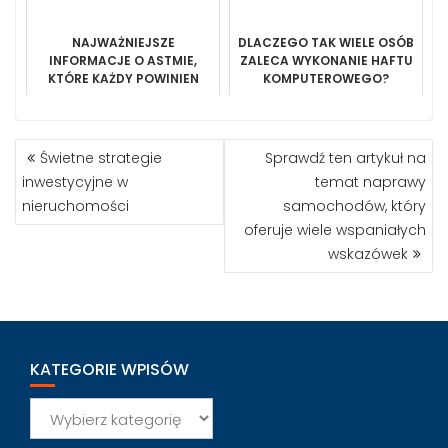
GÓRY
NAJWAŻNIEJSZE
DLACZEGO TAK WIELE OSÓB
INFORMACJE O ASTMIE,
ZALECA WYKONANIE HAFTU
KTÓRE KAŻDY POWINIEN
KOMPUTEROWEGO?
ZNAĆ
NAWIGACJA
Świetne strategie
Sprawdź ten artykuł na
WPISU
inwestycyjne w
temat naprawy
nieruchomości
samochodów, który
oferuje wiele wspaniałych
wskazówek
KATEGORIE WPISÓW
Kategorie
wpisów