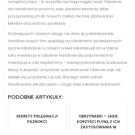
narzędzia pracy – to wszystko wymaga ciągłej nauki. Szkolenia
dla handlowców powinny więc zawierać elementy, które
przysposobią ich do nowych metod i technik zdobywania
klientów oraz wzrostu sprzedaży.
W dzisiejszych czasach nikogo nie dziwi, że przedstawiciele
handlowi dużych firm spędzają na szkoleniach sprzedażowych
łącznie kilkanaście, a czasem nawet kilkadziesiąt dni w trakcie
roku. Inwestycja w szkolenie handlowe dla pracowników to
inwestycja w cały kapitał firmy – wiedzę pracowników, budowanie
relacji w zespole i oczywiście zyski finansowe. Obecnie więc nie
zadaje się już pytania, czy lub dlaczego warto szkolić
handlowców, ale jak często i u kogo takie szkolenia realizować!
PODOBNE ARTYKUŁY:
SEKRETY PIELĘGNACJI
OBRZYNARKI – JAKIE
PAZNOKCI
KORZYŚCI PŁYNĄ Z ICH
ZASTOSOWANIA W
OBRÓBCE DREWNA LITEGO?