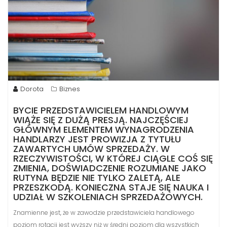
Dorota
Biznes
BYCIE PRZEDSTAWICIELEM HANDLOWYM
WIĄŻE SIĘ Z DUŻĄ PRESJĄ. NAJCZĘŚCIEJ
GŁÓWNYM ELEMENTEM WYNAGRODZENIA
HANDLARZY JEST PROWIZJA Z TYTUŁU
ZAWARTYCH UMÓW SPRZEDAŻY. W
RZECZYWISTOŚCI, W KTÓREJ CIĄGLE COŚ SIĘ
ZMIENIA, DOŚWIADCZENIE ROZUMIANE JAKO
RUTYNA BĘDZIE NIE TYLKO ZALETĄ, ALE
PRZESZKODĄ. KONIECZNA STAJE SIĘ NAUKA I
UDZIAŁ W SZKOLENIACH SPRZEDAŻOWYCH.
Znamienne jest, że w zawodzie przedstawiciela handlowego
poziom rotacji jest wyższy niż w średni poziom dla wszystkich