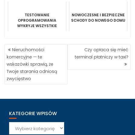
TESTOWANIE
NOWOCZESNE I BEZPIECZNE
OPROGRAMOWANIA
SCHODY DO NOWEGO DOMU
WYKRYJE WSZYSTKIE
NIEDOCIĄGNIĘCIA
NAWIGACJA
Nieruchomości
Czy opłaca się mieć
WPISU
komercyjne — te
terminal płatniczy w taxi?
wskazówki sprawią, że
Twoje starania odniosą
zwycięstwo
KATEGORIE WPISÓW
Kategorie
wpisów