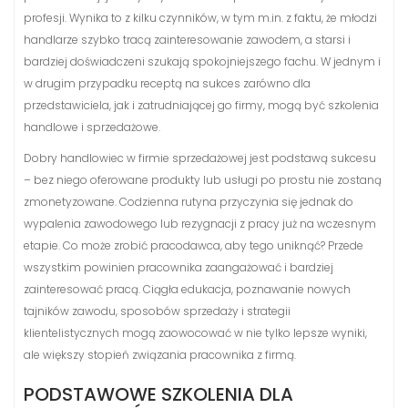
profesji. Wynika to z kilku czynników, w tym m.in. z faktu, że młodzi
handlarze szybko tracą zainteresowanie zawodem, a starsi i
bardziej doświadczeni szukają spokojniejszego fachu. W jednym i
w drugim przypadku receptą na sukces zarówno dla
przedstawiciela, jak i zatrudniającej go firmy, mogą być szkolenia
handlowe i sprzedażowe.
Dobry handlowiec w firmie sprzedażowej jest podstawą sukcesu
– bez niego oferowane produkty lub usługi po prostu nie zostaną
zmonetyzowane. Codzienna rutyna przyczynia się jednak do
wypalenia zawodowego lub rezygnacji z pracy już na wczesnym
etapie. Co może zrobić pracodawca, aby tego uniknąć? Przede
wszystkim powinien pracownika zaangażować i bardziej
zainteresować pracą. Ciągła edukacja, poznawanie nowych
tajników zawodu, sposobów sprzedaży i strategii
klientelistycznych mogą zaowocować w nie tylko lepsze wyniki,
ale większy stopień związania pracownika z firmą.
PODSTAWOWE SZKOLENIA DLA