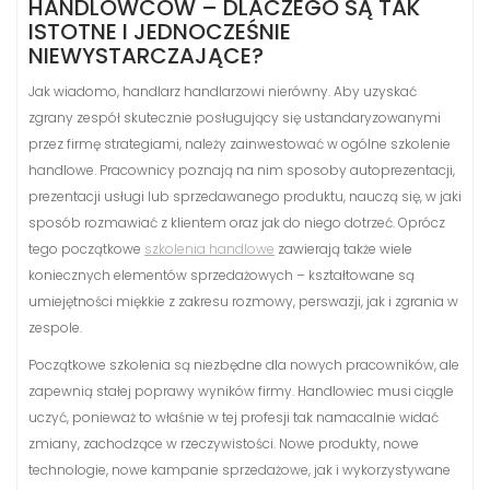
HANDLOWCÓW – DLACZEGO SĄ TAK
ISTOTNE I JEDNOCZEŚNIE
NIEWYSTARCZAJĄCE?
Jak wiadomo, handlarz handlarzowi nierówny. Aby uzyskać
zgrany zespół skutecznie posługujący się ustandaryzowanymi
przez firmę strategiami, należy zainwestować w ogólne szkolenie
handlowe. Pracownicy poznają na nim sposoby autoprezentacji,
prezentacji usługi lub sprzedawanego produktu, nauczą się, w jaki
sposób rozmawiać z klientem oraz jak do niego dotrzeć. Oprócz
tego początkowe
szkolenia handlowe
zawierają także wiele
koniecznych elementów sprzedażowych – kształtowane są
umiejętności miękkie z zakresu rozmowy, perswazji, jak i zgrania w
zespole.
Początkowe szkolenia są niezbędne dla nowych pracowników, ale
zapewnią stałej poprawy wyników firmy. Handlowiec musi ciągle
uczyć, ponieważ to właśnie w tej profesji tak namacalnie widać
zmiany, zachodzące w rzeczywistości. Nowe produkty, nowe
technologie, nowe kampanie sprzedażowe, jak i wykorzystywane