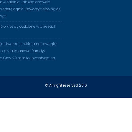
 w salonie: Jak zaplanować
ą strefę ognia i stworzyć spójną oś
wą?
ać o krzewy ozdobne w okresach
ja i twarda struktura na zewnątrz:
o płyta tarasowa Paradyż
d Grey 20 mm to inwestycja na
© All right reserved 2016