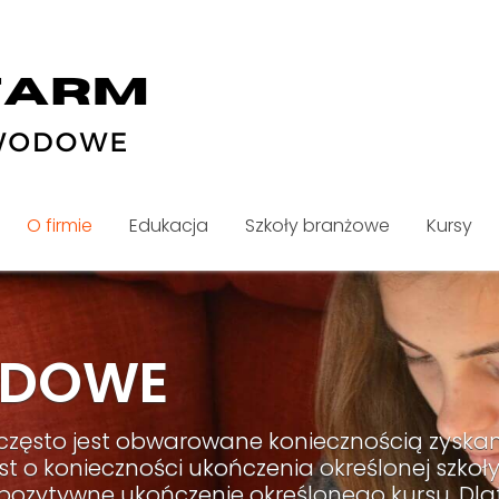
O firmie
Edukacja
Szkoły branżowe
Kursy
ODOWE
ęsto jest obwarowane koniecznością zyskan
 o konieczności ukończenia określonej szkoły
ozytywne ukończenie określonego kursu. Dla