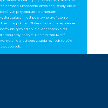
uprawnień. W niektórych przypadkach mowa jest o
konieczności ukończenia określonej szkoły, ale w
niektórych przypadkach elementem
wystarczającym jest pozytywne ukończenie
określonego kursu. Dlatego też w naszej ofercie
mamy nie tylko szkoły, ale jednocześnie też
proponujemy naszym klientom możliwość
skorzystania z jednego z wielu różnych kursów
zawodowych.…