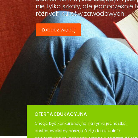
nie tylko szkoły, ale jednocześni
różnych kursów zawodowych.…
Zobacz więcej
OFERTA EDUKACYJNA
Chcąc być konkurencyjną na rynku jednostką,
dostosowaliśmy naszą ofertę do aktualnie