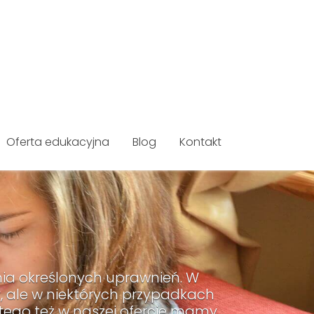
Oferta edukacyjna
Blog
Kontakt
ia określonych uprawnień. W
, ale w niektórych przypadkach
tego też w naszej ofercie mamy