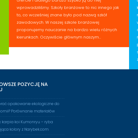
ofercie i dlatego bardzo szybko ją do niej
wprowadziliśmy. Szkoły branżowe to nic innego jak
to, co wcześniej znane było pod nazwą szkół
zawodowych. W naszej szkole branżowej
proponujemy nauczanie na bardzo wielu różnych
kierunkach. Oczywiście głównym naszym…
OWSZE POZYCJĘ NA
U
brać opakowanie ekologiczne do
nomii? Porównanie materiałów
 karpia koi Kumonryu – ryba
jąca kolory z Narybek.com