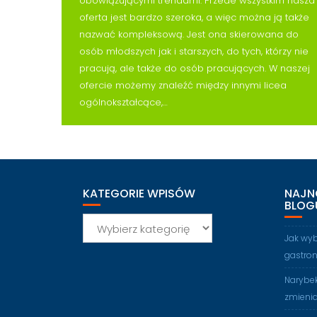
obowiązującymi trendami. Przede wszystkim nasza
oferta jest bardzo szeroka, a więc można ją także
nazwać kompleksową. Jest ona skierowana do
osób młodszych jak i starszych, do tych, którzy nie
pracują, ale także do osób pracujących. W naszej
ofercie możemy znaleźć między innymi licea
ogólnokształcące,…
KATEGORIE WPISÓW
NAJN
BLOG
Kategorie
wpisów
Jak wy
gastro
Narybek
zmienia