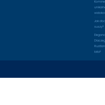
Kominek
unikaln
widoko
Jak db
suszy?
Eleganc
Dlaczeg
Rustlan
lata?