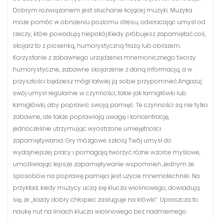
Dobrym rozwiązaniem jest słuchanie kojącej muzyki. Muzyka
może pomóc w obniżeniu poziomu stresu, odwracając umysł od
rzeczy, które powodują niepokój.Kiedy próbujesz zapamiętać coś,
skojarz to z piosenką, humorystyczną frazą lub obrazem.
Korzystanie z zabawnego urządzenia mnemonicznego tworzy
humorystyczne, zabawne skojarzenie z daną informacją, a w
przyszłości będziesz mógł łatwiej ją sobie przypomnieć.Angażuj
swój umysł regularnie w czynności, takie jak łamigłówki lub
łamigłówki, aby poprawić swoją pamięć. Te czynności są nie tylko
zabawne, ale także poprawiają uwagę i koncentrację,
jednocześnie utrzymując wyostrzone umiejętności
zapamiętywania. Gry mózgowe szkolą Twój umysł do
wydajniejszej pracy i pomagają tworzyć różne wzorce myślowe,
umożliwiając lepsze zapamiętywanie wspomnień.Jednym ze
sposobów na poprawę pamięci jest użycie mnemotechniki. Na
przykład, kiedy muzycy uczą się klucza wiolinowego, dowiadują
się, że „każdy dobry chłopiec zasługuje na krówki”. Upraszcza to
naukę nut na liniach klucza wiolinowego bez nadmiernego