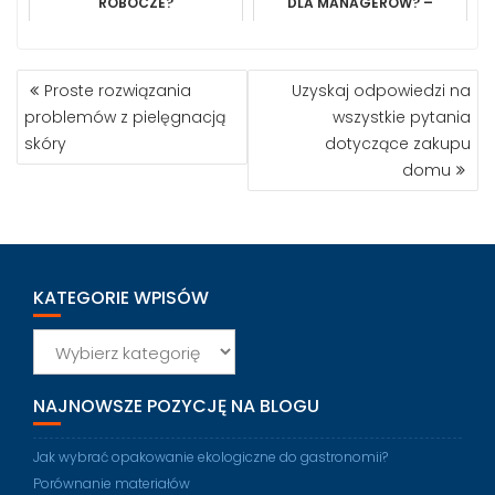
ROBOCZE?
DLA MANAGERÓW? –
INWESTYCJA W ROZWÓJ
LIDERÓW
NAWIGACJA
Proste rozwiązania
Uzyskaj odpowiedzi na
WPISU
problemów z pielęgnacją
wszystkie pytania
skóry
dotyczące zakupu
domu
KATEGORIE WPISÓW
Kategorie
wpisów
NAJNOWSZE POZYCJĘ NA BLOGU
Jak wybrać opakowanie ekologiczne do gastronomii?
Porównanie materiałów