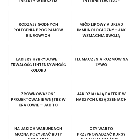
INSEKTY W NASZYM
INTERNETOWEGO?
OGRÓDKU?
RODZAJE GODNYCH
MIÓD LIPOWY A UKŁAD
POLECENIA PROGRAMÓW
IMMUNOLOGICZNY - JAK
BIUROWYCH
WZMACNIA SWOJĄ
ODPORNOŚĆ?
LAKIERY HYBRYDOWE -
TŁUMACZENIA ROZMÓW NA
TRWAŁOŚĆ I INTENSYWNOŚĆ
ŻYWO
KOLORU
ZRÓWNOWAŻONE
JAK DZIAŁAJĄ BATERIE W
PROJEKTOWANIE WNĘTRZ W
NASZYCH URZĄDZENIACH
KRAKOWIE – JAK TO
ZROBIĆ?
NA JAKICH WARUNKACH
CZY WARTO
MOŻNA POZYSKAĆ BUTY
PRZEPROWADZAĆ KURSY