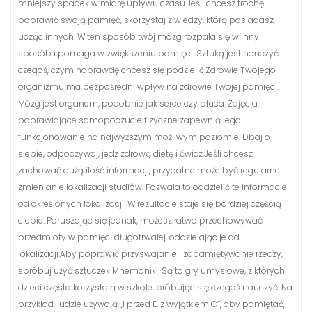
mniejszy spadek w miarę upływu czasu.Jeśli chcesz trochę
poprawić swoją pamięć, skorzystaj z wiedzy, którą posiadasz,
ucząc innych. W ten sposób twój mózg rozpala się w inny
sposób i pomaga w zwiększeniu pamięci. Sztuką jest nauczyć
czegoś, czym naprawdę chcesz się podzielić.Zdrowie Twojego
organizmu ma bezpośredni wpływ na zdrowie Twojej pamięci.
Mózg jest organem, podobnie jak serce czy płuca. Zajęcia
poprawiające samopoczucie fizyczne zapewnią jego
funkcjonowanie na najwyższym możliwym poziomie. Dbaj o
siebie, odpoczywaj, jedz zdrową dietę i ćwicz.Jeśli chcesz
zachować dużą ilość informacji, przydatne może być regularne
zmienianie lokalizacji studiów. Pozwala to oddzielić te informacje
od określonych lokalizacji. W rezultacie staje się bardziej częścią
ciebie. Poruszając się jednak, możesz łatwo przechowywać
przedmioty w pamięci długotrwałej, oddzielając je od
lokalizacji.Aby poprawić przyswajanie i zapamiętywanie rzeczy,
spróbuj użyć sztuczek Mnemoniki. Są to gry umysłowe, z których
dzieci często korzystają w szkole, próbując się czegoś nauczyć. Na
przykład, ludzie używają „I przed E, z wyjątkiem C”, aby pamiętać,