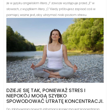
że w języku angielskim litera „I” zawsze występuje przed „E” w
słowach, z wyjątkiem litery „C”.Kiedy próbujesz zapisać coś w
pamięci, ważne jest, aby utrzymać niski poziom stresu.
DZIEJE SIĘ TAK, PONIEWAŻ STRES I
NIEPOKÓJ MOGĄ SZYBKO
SPOWODOWAĆ UTRATĘ KONCENTRACJI.
Do zdobywania nowych informacji konieczna jest koncentracja.