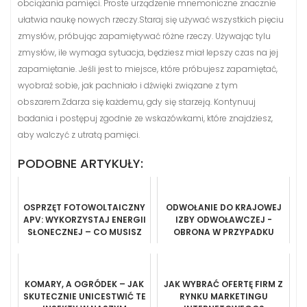
obciążania pamięci. Proste urządzenie mnemoniczne znacznie
ułatwia naukę nowych rzeczy.Staraj się używać wszystkich pięciu
zmysłów, próbując zapamiętywać różne rzeczy. Używając tylu
zmysłów, ile wymaga sytuacja, będziesz miał lepszy czas na jej
zapamiętanie. Jeśli jest to miejsce, które próbujesz zapamiętać,
wyobraź sobie, jak pachniało i dźwięki związane z tym
obszarem.Zdarza się każdemu, gdy się starzeją. Kontynuuj
badania i postępuj zgodnie ze wskazówkami, które znajdziesz,
aby walczyć z utratą pamięci.
PODOBNE ARTYKUŁY:
OSPRZĘT FOTOWOLTAICZNY
ODWOŁANIE DO KRAJOWEJ
APV: WYKORZYSTAJ ENERGII
IZBY ODWOŁAWCZEJ -
SŁONECZNEJ – CO MUSISZ
OBRONA W PRZYPADKU
WIEDZIEĆ
WĄTPLIWOŚCI
KOMARY, A OGRÓDEK – JAK
JAK WYBRAĆ OFERTĘ FIRM Z
SKUTECZNIE UNICESTWIĆ TE
RYNKU MARKETINGU