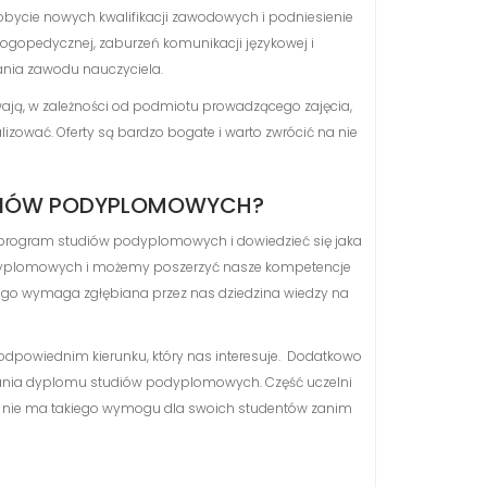
obycie nowych kwalifikacji zawodowych i podniesienie
ogopedycznej, zaburzeń komunikacji językowej i
nia zawodu nauczyciela.
rwają, w zależności od podmiotu prowadzącego zajęcia,
lizować. Oferty są bardzo bogate i warto zwrócić na nie
TUDIÓW PODYPLOMOWYCH?
 program studiów podyplomowych i dowiedzieć się jaka
 podyplomowych i możemy poszerzyć nasze kompetencje
i tego wymaga zgłębiana przez nas dziedzina wiedzy na
dpowiednim kierunku, który nas interesuje. Dodatkowo
ymania dyplomu studiów podyplomowych. Część uczelni
 nie ma takiego wymogu dla swoich studentów zanim