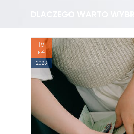
DLACZEGO WARTO WYBR
18
paź
2023