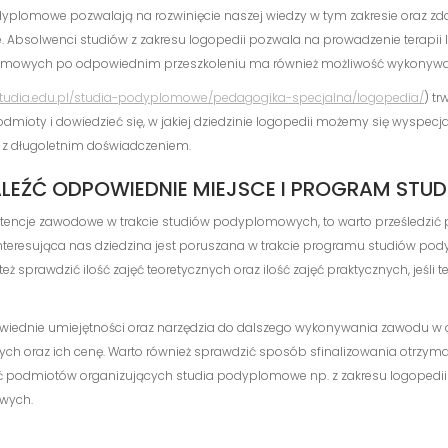
odyplomowe pozwalają na rozwinięcie naszej wiedzy w tym zakresie oraz zd
Absolwenci studiów z zakresu logopedii pozwala na prowadzenie terapii l
lomowych po odpowiednim przeszkoleniu ma również możliwość wykonywa
-studia.edu.pl/studia-podyplomowe/pedagogika-specjalna/logopedia/
) t
dmioty i dowiedzieć się, w jakiej dziedzinie logopedii możemy się wyspecja
i z długoletnim doświadczeniem.
ALEŹĆ ODPOWIEDNIE MIEJSCE I PROGRAM S
etencje zawodowe w trakcie studiów podyplomowych, to warto prześledzić
zy interesująca nas dziedzina jest poruszana w trakcie programu studiów
eż sprawdzić ilość zajęć teoretycznych oraz ilość zajęć praktycznych, jeśl
wiednie umiejętności oraz narzędzia do dalszego wykonywania zawodu w o
ych oraz ich cenę. Warto również sprawdzić sposób sfinalizowania otrz
podmiotów organizujących studia podyplomowe np. z zakresu logopedii
wych.