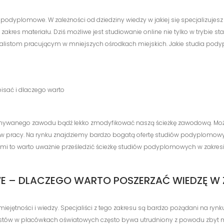
podyplomowe. W zależności od dziedziny wiedzy w jakiej się specjalizujesz 
es materiału. Dziś możliwe jest studiowanie online nie tylko w trybie sta
ecjalistom pracującym w mniejszych ośrodkach miejskich. Jakie studia p
isać i dlaczego warto
ywanego zawodu bądź lekko zmodyfikować naszą ścieżkę zawodową. Może
a w pracy. Na rynku znajdziemy bardzo bogatą ofertę studiów podyplomowyc
edami to warto uważnie prześledzić ścieżkę studiów podyplomowych w zak
E – DLACZEGO WARTO POSZERZAĆ WIEDZĘ W
ejętności i wiedzy. Specjaliści z tego zakresu są bardzo pożądani na ry
listów w placówkach oświatowych często bywa utrudniony z powodu zbyt mał