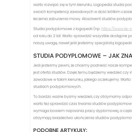
warto rozwijać się w tym kierunku. Logopedia studia p
swoich kompetencji zawodowych w dość krótkim czasie. 
leczenia zaburzenia mowy. Absolwent studiów podyp
Studia podyplomowe z logopedii (np.
https://www.ire
od roku do 2 lat. Warto sprawdzić wszystkie dostępne po
naszą uwagę, nawet jeśli jesteśmy specjalistą logopedi
STUDIA PODYPLOMOWE – JAK ZN
Jeśli jesteśmy pewni, że chcemy podnieść nasze komp
jest oferta studiów. Dzięki temu będziemy wiedzieć c
zawodowe w takim kierunku, jakiego oczekujemy. Warto t
studiach podyplomowych.
To bardzo ważne byśmy wiedzieli, czy otrzymamy odpo
warto też sprawdzić czas trwania studiów podyplomow
wymaga bowiem napisania pracy dyplomowej, a część 
otrzymają świadectwo ukończenia studiów podyplomo
PODOBNE ARTYKUŁY: