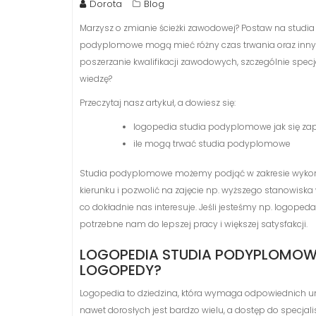
Dorota
Blog
Marzysz o zmianie ścieżki zawodowej? Postaw na studia 
podyplomowe mogą mieć różny czas trwania oraz inny zakr
poszerzanie kwalifikacji zawodowych, szczególnie sp
wiedzę?
Przeczytaj nasz artykuł, a dowiesz się:
logopedia studia podyplomowe jak się zap
ile mogą trwać studia podyplomowe
Studia podyplomowe możemy podjąć w zakresie wykon
kierunku i pozwolić na zajęcie np. wyższego stanowisk
co dokładnie nas interesuje. Jeśli jesteśmy np. logop
potrzebne nam do lepszej pracy i większej satysfakcji.
LOGOPEDIA STUDIA PODYPLOMOW
LOGOPEDY?
Logopedia to dziedzina, która wymaga odpowiednich umi
nawet dorosłych jest bardzo wielu, a dostęp do specja