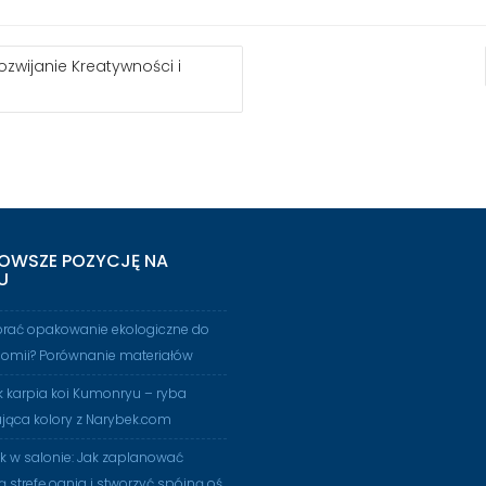
ozwijanie Kreatywności i
OWSZE POZYCJĘ NA
U
brać opakowanie ekologiczne do
nomii? Porównanie materiałów
 karpia koi Kumonryu – ryba
jąca kolory z Narybek.com
 w salonie: Jak zaplanować
ą strefę ognia i stworzyć spójną oś