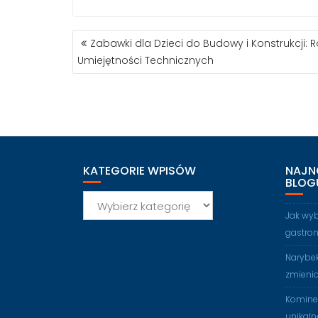
NAWIGACJA
Zabawki dla Dzieci do Budowy i Konstrukcji: R
WPISU
Umiejętności Technicznych
KATEGORIE WPISÓW
NAJN
BLOG
Kategorie
wpisów
Jak wy
gastro
Narybek
zmienia
Kominek
unikaln