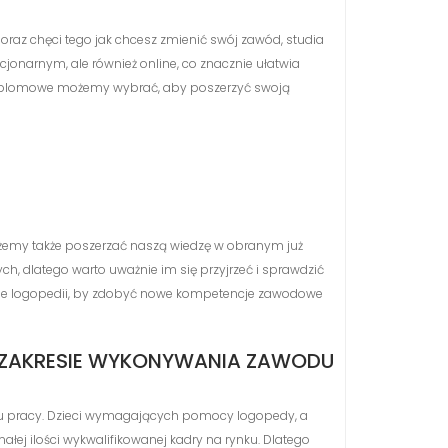
oraz chęci tego jak chcesz zmienić swój zawód, studia
cjonarnym, ale również online, co znacznie ułatwia
odyplomowe możemy wybrać, aby poszerzyć swoją
my także poszerzać naszą wiedzę w obranym już
h, dlatego warto uważnie im się przyjrzeć i sprawdzić
resie logopedii, by zdobyć nowe kompetencje zawodowe
 ZAKRESIE WYKONYWANIA ZAWODU
nku pracy. Dzieci wymagających pomocy logopedy, a
ej ilości wykwalifikowanej kadry na rynku. Dlatego