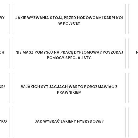
WY
JAKIE WYZWANIA STOJĄ PRZED HODOWCAMI KARPI KOI
W POLSCE?
CH
NIE MASZ POMYSŁU NA PRACĘ DYPLOMOWĄ? POSZUKAJ
N
POMOCY SPECJALISTY.
R!
W JAKICH SYTUACJACH WARTO POROZMAWIAĆ Z
PRAWNIKIEM
YKO
JAK WYBRAĆ LAKIERY HYBRYDOWE?