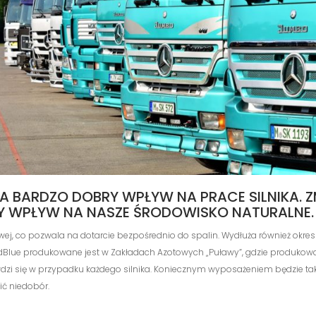
 BARDZO DOBRY WPŁYW NA PRACE SILNIKA. Z
NY WPŁYW NA NASZE ŚRODOWISKO NATURALNE.
ej, co pozwala na dotarcie bezpośrednio do spalin. Wydłuża również okre
AdBlue produkowane jest w Zakładach Azotowych „Puławy”, gdzie produkowa
rawdzi się w przypadku każdego silnika. Koniecznym wyposażeniem będzie ta
ić niedobór.