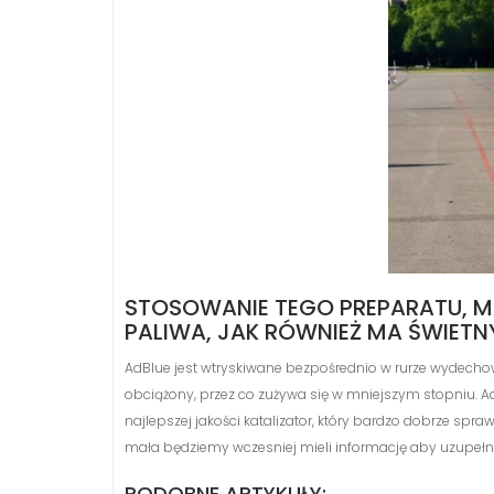
STOSOWANIE TEGO PREPARATU, MA
PALIWA, JAK RÓWNIEŻ MA ŚWIET
AdBlue jest wtryskiwane bezpośrednio w rurze wydechow
obciążony, przez co zużywa się w mniejszym stopniu. 
najlepszej jakości katalizator, który bardzo dobrze sp
mała będziemy wczesniej mieli informację aby uzupełn
PODOBNE ARTYKUŁY: