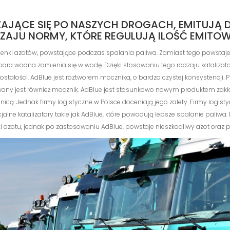
ĄCE SIĘ PO NASZYCH DROGACH, EMITUJĄ DUŻ
JU NORMY, KTÓRE REGULUJĄ ILOŚĆ EMITOW
, tlenki azotów, powstające podczas spalania paliwa. Zamiast tego powstaje
 para wodna zamienia się w wodę. Dzięki stosowaniu tego rodzaju kataliza
ostałości. AdBlue jest roztworem mocznika, o bardzo czystej konsystencji.
wany jest również mocznik. AdBlue jest stosunkowo nowym produktem zak
icą. Jednak firmy logistyczne w Polsce doceniają jego zalety. Firmy logi
alne katalizatory takie jak AdBlue, które powodują lepsze spalanie paliw
ki azotu, jednak po zastosowaniu AdBlue, powstaje nieszkodliwy azot oraz 