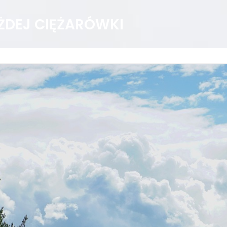
ŻDEJ CIĘŻARÓWKI