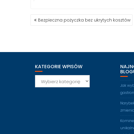
NAWIGACJA
Bezpieczna pożyczka bez ukrytych kosztów
WPISU
KATEGORIE WPISÓW
NAJN
BLOG
Kategorie
wpisów
Jak wy
gastro
Narybek
zmienia
Kominek
unikaln