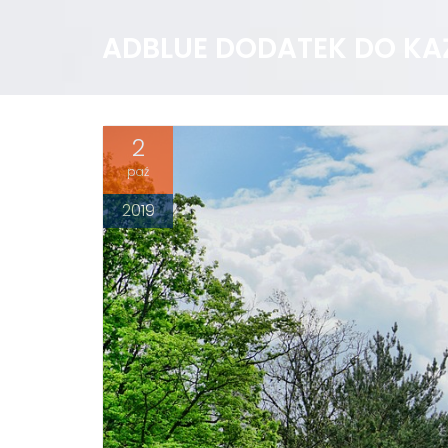
ADBLUE DODATEK DO KA
2
paź
2019