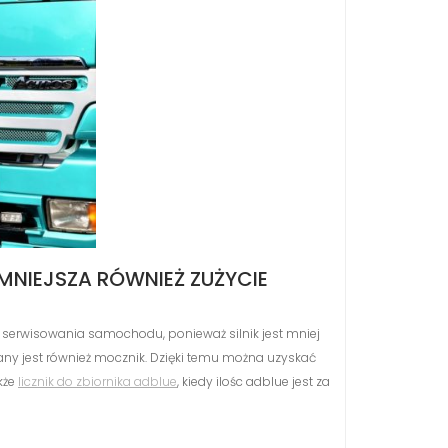
MNIEJSZA RÓWNIEŻ ZUŻYCIE
s serwisowania samochodu, ponieważ silnik jest mniej
ny jest również mocznik. Dzięki temu można uzyskać
kże
licznik do zbiornika adblue
, kiedy ilośc adblue jest za