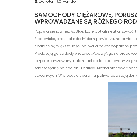
Dorota
Handel
SAMOCHODY CIĘŻAROWE, PORUSZAJ
WPROWADZANE SĄ RÓŻNEGO RODZA
Pojawia się również AdBlue, które potrafi neutralizować
środowiska, azot jest składnikiem powietrza, natomiast
spalane są większe ilości paliwa, a nawet dopalane poz
Produkują go Zakłady Azotowe „Puławy”, gdzie produko
rozpopularyzowany, natomiast od lat stosowany za gran
zaoszczędzić na spalaniu paliwa. Można stosować specj
szkodliwych. W procesie spalania paliwa powstają tlen