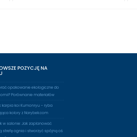
OWSZE POZYCJĘ NA
U
brać opakowanie ekologiczne do
nomii? Porównanie materiałów
 karpia koi Kumonryu – ryba
jąca kolory z Narybek.com
 w salonie: Jak zaplanować
ą strefę ognia i stworzyć spójną oś